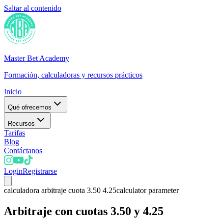
Saltar al contenido
Master Bet Academy
Formación, calculadoras y recursos prácticos
Inicio
Qué ofrecemos
Recursos
Tarifas
Blog
Contáctanos
Login
Registrarse
calculadora arbitraje cuota 3.50 4.25
calculator parameter
Arbitraje con cuotas 3.50 y 4.25