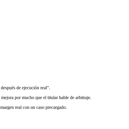
 después de ejecución real”.
 mejora por mucho que el titular hable de arbitraje.
 margen real con un caso precargado.