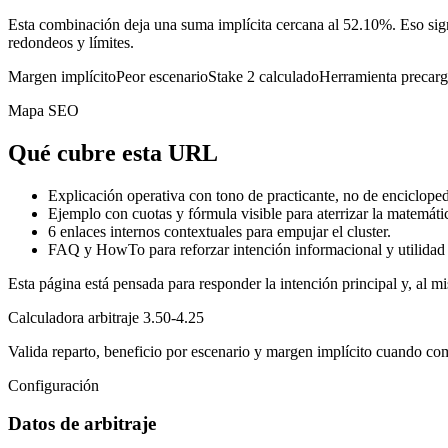
Esta combinación deja una suma implícita cercana al 52.10%. Eso sign
redondeos y límites.
Margen implícito
Peor escenario
Stake 2 calculado
Herramienta precar
Mapa SEO
Qué cubre esta URL
Explicación operativa con tono de practicante, no de encicloped
Ejemplo con cuotas y fórmula visible para aterrizar la matemáti
6
enlaces internos contextuales para empujar el cluster.
FAQ y HowTo para reforzar intención informacional y utilidad 
Esta página está pensada para responder la intención principal y, al mi
Calculadora arbitraje 3.50-4.25
Valida reparto, beneficio por escenario y margen implícito cuando co
Configuración
Datos de arbitraje