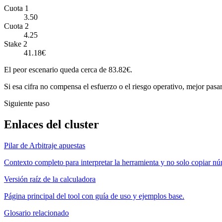
Cuota 1
3.50
Cuota 2
4.25
Stake 2
41.18€
El peor escenario queda cerca de 83.82€.
Si esa cifra no compensa el esfuerzo o el riesgo operativo, mejor pasar
Siguiente paso
Enlaces del cluster
Pilar de Arbitraje apuestas
Contexto completo para interpretar la herramienta y no solo copiar n
Versión raíz de la calculadora
Página principal del tool con guía de uso y ejemplos base.
Glosario relacionado