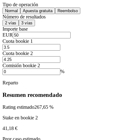
Tipo de operación
Normal
Apuesta gratuita
Reembolso
Número de resultados
2 vías
3 vías
Importe base
EUR
Cuota bookie 1
Cuota bookie 2
Comisión bookie 2
%
Reparto
Resumen recomendado
Rating estimado
267,65 %
Stake en bookie 2
41,18 €
Peor caso estimado