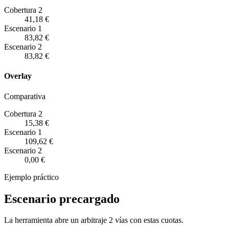
Cobertura 2
41,18 €
Escenario
1
83,82 €
Escenario
2
83,82 €
Overlay
Comparativa
Cobertura 2
15,38 €
Escenario
1
109,62 €
Escenario
2
0,00 €
Ejemplo práctico
Escenario precargado
La herramienta abre un arbitraje 2 vías con estas cuotas.