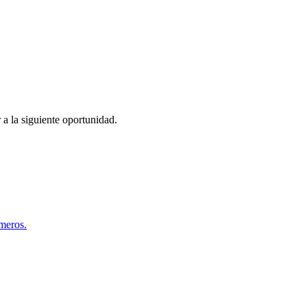
 a la siguiente oportunidad.
úmeros.