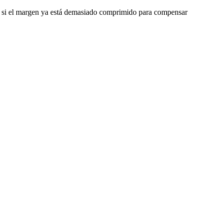
o o si el margen ya está demasiado comprimido para compensar