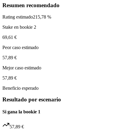
Resumen recomendado
Rating estimado
215,78 %
Stake en bookie 2
69,61 €
Peor caso estimado
57,89 €
Mejor caso estimado
57,89 €
Beneficio esperado
Resultado por escenario
Si gana la bookie 1
57,89 €