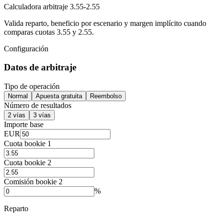
Calculadora arbitraje 3.55-2.55
Valida reparto, beneficio por escenario y margen implícito cuando
comparas cuotas 3.55 y 2.55.
Configuración
Datos de arbitraje
Tipo de operación
Normal
Apuesta gratuita
Reembolso
Número de resultados
2 vías
3 vías
Importe base
EUR
Cuota bookie 1
Cuota bookie 2
Comisión bookie 2
%
Reparto