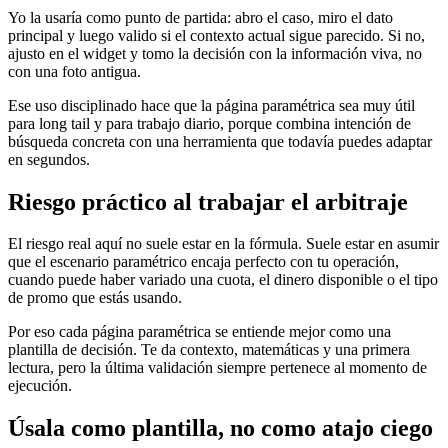
Yo la usaría como punto de partida: abro el caso, miro el dato
principal y luego valido si el contexto actual sigue parecido. Si no,
ajusto en el widget y tomo la decisión con la información viva, no
con una foto antigua.
Ese uso disciplinado hace que la página paramétrica sea muy útil
para long tail y para trabajo diario, porque combina intención de
búsqueda concreta con una herramienta que todavía puedes adaptar
en segundos.
Riesgo práctico al trabajar el arbitraje
El riesgo real aquí no suele estar en la fórmula. Suele estar en asumir
que el escenario paramétrico encaja perfecto con tu operación,
cuando puede haber variado una cuota, el dinero disponible o el tipo
de promo que estás usando.
Por eso cada página paramétrica se entiende mejor como una
plantilla de decisión. Te da contexto, matemáticas y una primera
lectura, pero la última validación siempre pertenece al momento de
ejecución.
Úsala como plantilla, no como atajo ciego