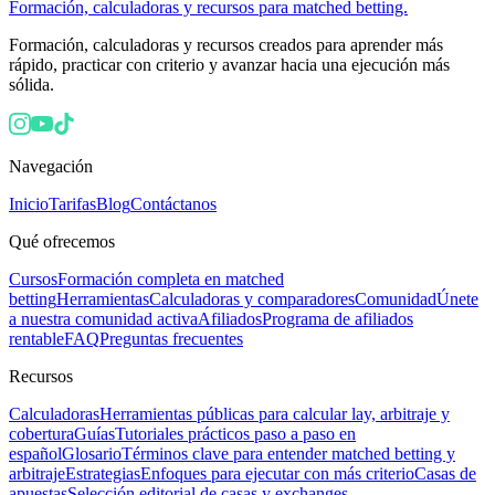
Formación, calculadoras y recursos para matched betting.
Formación, calculadoras y recursos creados para aprender más
rápido, practicar con criterio y avanzar hacia una ejecución más
sólida.
Navegación
Inicio
Tarifas
Blog
Contáctanos
Qué ofrecemos
Cursos
Formación completa en matched
betting
Herramientas
Calculadoras y comparadores
Comunidad
Únete
a nuestra comunidad activa
Afiliados
Programa de afiliados
rentable
FAQ
Preguntas frecuentes
Recursos
Calculadoras
Herramientas públicas para calcular lay, arbitraje y
cobertura
Guías
Tutoriales prácticos paso a paso en
español
Glosario
Términos clave para entender matched betting y
arbitraje
Estrategias
Enfoques para ejecutar con más criterio
Casas de
apuestas
Selección editorial de casas y exchanges