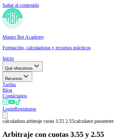
Saltar al contenido
Master Bet Academy
Formación, calculadoras y recursos prácticos
Inicio
Qué ofrecemos
Recursos
Tarifas
Blog
Contáctanos
Login
Registrarse
calculadora arbitraje cuota 3.55 2.55
calculator parameter
Arbitraje con cuotas 3.55 y 2.55