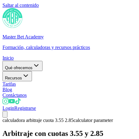
Saltar al contenido
Master Bet Academy
Formación, calculadoras y recursos prácticos
Inicio
Qué ofrecemos
Recursos
Tarifas
Blog
Contáctanos
Login
Registrarse
calculadora arbitraje cuota 3.55 2.85
calculator parameter
Arbitraje con cuotas 3.55 y 2.85