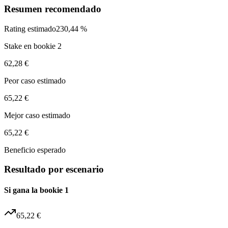
Resumen recomendado
Rating estimado
230,44 %
Stake en bookie 2
62,28 €
Peor caso estimado
65,22 €
Mejor caso estimado
65,22 €
Beneficio esperado
Resultado por escenario
Si gana la bookie 1
65,22 €