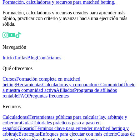
Formación, calculadoras y recursos para matched betting.
Formación, calculadoras y recursos creados para aprender más
rápido, practicar con criterio y avanzar hacia una ejecución más
sólida.
Navegación
Inicio
Tarifas
Blog
Contáctanos
Qué ofrecemos
Cursos
Formación completa en matched
betting
Herramientas
Calculadoras y comparadores
Comunidad
Únete
a nuestra comunidad activa
Afiliados
Programa de afiliados
rentable
FAQ
Preguntas frecuentes
Recursos
Calculadoras
Herramientas públicas para calcular lay, arbitraje y
cobertura
Guías
Tutoriales prácticos paso a paso en
español
Glosario
Términos clave para entender matched betting y
arbitraje
Estrategias
Enfoques para ejecutar con más criterio
Casas de
apuestas
Selección editorial de casas y exchanges