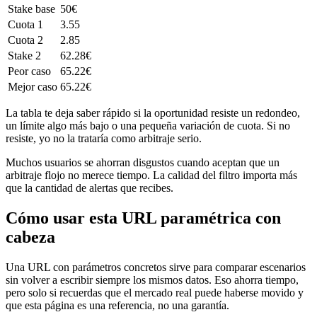
Stake base
50€
Cuota 1
3.55
Cuota 2
2.85
Stake 2
62.28€
Peor caso
65.22€
Mejor caso
65.22€
La tabla te deja saber rápido si la oportunidad resiste un redondeo,
un límite algo más bajo o una pequeña variación de cuota. Si no
resiste, yo no la trataría como arbitraje serio.
Muchos usuarios se ahorran disgustos cuando aceptan que un
arbitraje flojo no merece tiempo. La calidad del filtro importa más
que la cantidad de alertas que recibes.
Cómo usar esta URL paramétrica con
cabeza
Una URL con parámetros concretos sirve para comparar escenarios
sin volver a escribir siempre los mismos datos. Eso ahorra tiempo,
pero solo si recuerdas que el mercado real puede haberse movido y
que esta página es una referencia, no una garantía.