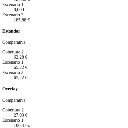
Escenario
1
0,00 €
Escenario
2
185,88 €
Estándar
Comparativa
Cobertura 2
62,28 €
Escenario
1
65,22 €
Escenario
2
65,22 €
Overlay
Comparativa
Cobertura 2
27,03 €
Escenario
1
100,47 €