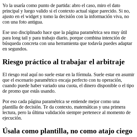
Yo la usaría como punto de partida: abro el caso, miro el dato
principal y luego valido si el contexto actual sigue parecido. Si no,
ajusto en el widget y tomo la decisión con la información viva, no
con una foto antigua.
Ese uso disciplinado hace que la página paramétrica sea muy útil
para long tail y para trabajo diario, porque combina intención de
búsqueda concreta con una herramienta que todavía puedes adaptar
en segundos.
Riesgo práctico al trabajar el arbitraje
El riesgo real aquí no suele estar en la fórmula. Suele estar en asumir
que el escenario paramétrico encaja perfecto con tu operación,
cuando puede haber variado una cuota, el dinero disponible o el tipo
de promo que estás usando.
Por eso cada página paramétrica se entiende mejor como una
plantilla de decisión. Te da contexto, matemáticas y una primera
lectura, pero la última validación siempre pertenece al momento de
ejecución.
Úsala como plantilla, no como atajo ciego