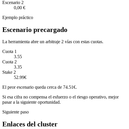
Escenario
2
0,00 €
Ejemplo práctico
Escenario precargado
La herramienta abre un arbitraje 2 vías con estas cuotas.
Cuota 1
3.55
Cuota 2
3.35
Stake 2
52.99€
El peor escenario queda cerca de 74.51€.
Si esa cifra no compensa el esfuerzo o el riesgo operativo, mejor
pasar a la siguiente oportunidad.
Siguiente paso
Enlaces del cluster