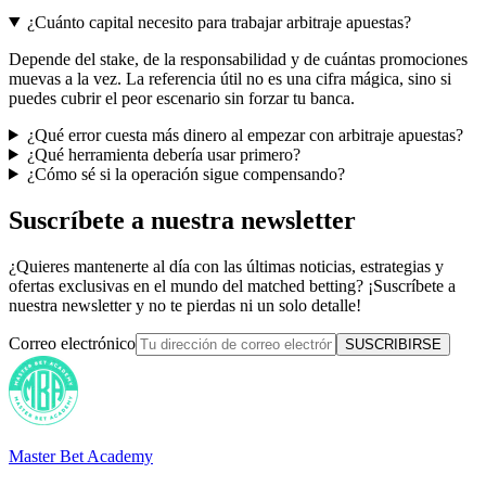
¿Cuánto capital necesito para trabajar arbitraje apuestas?
Depende del stake, de la responsabilidad y de cuántas promociones
muevas a la vez. La referencia útil no es una cifra mágica, sino si
puedes cubrir el peor escenario sin forzar tu banca.
¿Qué error cuesta más dinero al empezar con arbitraje apuestas?
¿Qué herramienta debería usar primero?
¿Cómo sé si la operación sigue compensando?
Suscríbete a nuestra newsletter
¿Quieres mantenerte al día con las últimas noticias, estrategias y
ofertas exclusivas en el mundo del matched betting? ¡Suscríbete a
nuestra newsletter y no te pierdas ni un solo detalle!
Correo electrónico
SUSCRIBIRSE
Master Bet Academy