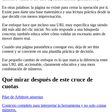
En otras palabras: la página no existe para cerrar la operación por ti.
Existe para darte una base matemática y una lectura práctica desde la
que decidir con menos improvisación.
Ese enfoque hace que incluso una URL muy específica siga siendo
útil más allá del clic inicial. No solo responde a una búsqueda
concreta; también educa sobre cómo validar un escenario antes de
mover dinero real.
Cuando una página paramétrica consigue eso, deja de ser thin
content y se convierte en una plantilla práctica de decisión.
Ese pequeño cambio de enfoque es lo que marca la diferencia entre
una URL útil, accionable, claramente educativa y una mera
combinación de números.
Qué mirar después de este cruce de
cuotas
Pilar de Arbitraje apuestas
Contexto completo para interpretar la herramienta y no solo copiar
números.