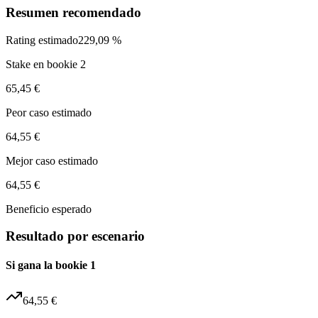
Resumen recomendado
Rating estimado
229,09 %
Stake en bookie 2
65,45 €
Peor caso estimado
64,55 €
Mejor caso estimado
64,55 €
Beneficio esperado
Resultado por escenario
Si gana la bookie 1
64,55 €