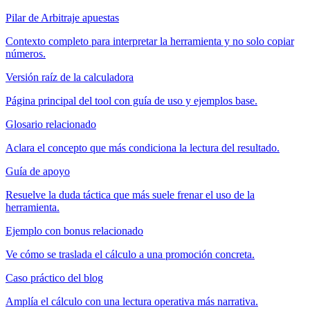
Pilar de Arbitraje apuestas
Contexto completo para interpretar la herramienta y no solo copiar
números.
Versión raíz de la calculadora
Página principal del tool con guía de uso y ejemplos base.
Glosario relacionado
Aclara el concepto que más condiciona la lectura del resultado.
Guía de apoyo
Resuelve la duda táctica que más suele frenar el uso de la
herramienta.
Ejemplo con bonus relacionado
Ve cómo se traslada el cálculo a una promoción concreta.
Caso práctico del blog
Amplía el cálculo con una lectura operativa más narrativa.