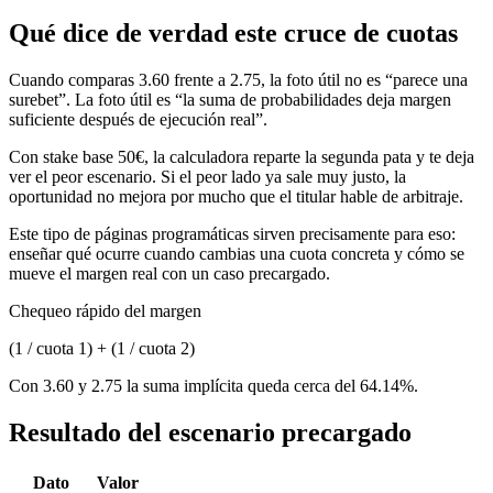
Qué dice de verdad este cruce de cuotas
Cuando comparas 3.60 frente a 2.75, la foto útil no es “parece una
surebet”. La foto útil es “la suma de probabilidades deja margen
suficiente después de ejecución real”.
Con stake base 50€, la calculadora reparte la segunda pata y te deja
ver el peor escenario. Si el peor lado ya sale muy justo, la
oportunidad no mejora por mucho que el titular hable de arbitraje.
Este tipo de páginas programáticas sirven precisamente para eso:
enseñar qué ocurre cuando cambias una cuota concreta y cómo se
mueve el margen real con un caso precargado.
Chequeo rápido del margen
(1 / cuota 1) + (1 / cuota 2)
Con 3.60 y 2.75 la suma implícita queda cerca del 64.14%.
Resultado del escenario precargado
Dato
Valor