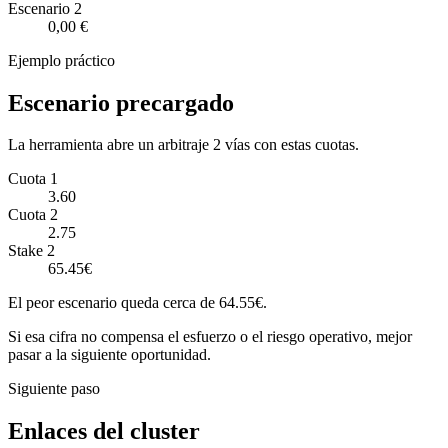
Escenario
2
0,00 €
Ejemplo práctico
Escenario precargado
La herramienta abre un arbitraje 2 vías con estas cuotas.
Cuota 1
3.60
Cuota 2
2.75
Stake 2
65.45€
El peor escenario queda cerca de 64.55€.
Si esa cifra no compensa el esfuerzo o el riesgo operativo, mejor
pasar a la siguiente oportunidad.
Siguiente paso
Enlaces del cluster