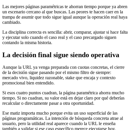
Las mejores páginas paramétricas te ahorran tiempo porque ya abren
un escenario cercano al que buscas. Las peores te hacen caer en la
trampa de asumir que todo sigue igual aunque la operación real haya
cambiado.
La disciplina correcta es sencilla: abrir, comparar, ajustar si hace falta
y ejecutar solo cuando el caso real y el caso precargado siguen
contando la misma historia.
La decisión final sigue siendo operativa
Aunque la URL ya venga preparada con cuotas concretas, el cierre
de la decisión sigue pasando por el mismo filtro de siempre:
mercado vivo, liquidez razonable, stake que encaja y contexto
promocional bien entendido.
Si esos cuatro puntos cuadran, la página paramétrica ahorra mucho
tiempo. Si no cuadran, su valor está en dejar claro por qué deberías
recalcular o directamente pasar a otra oportunidad.
Ese matiz importa mucho porque evita un uso superficial de las
páginas programáticas. La intención de búsqueda concreta atrae al
usuario, pero la utilidad real aparece cuando la URL le enseña
también a validar si ese caso específico merece ejecutarse hoy.