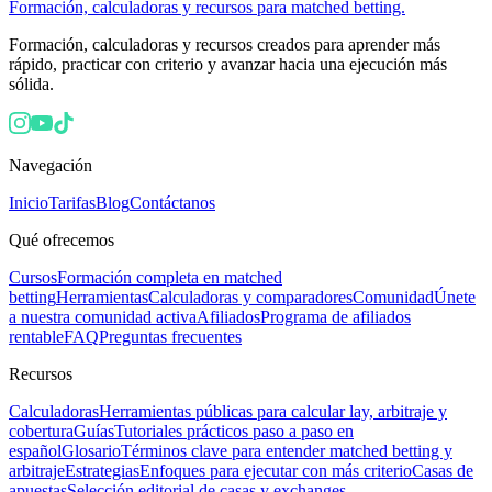
Formación, calculadoras y recursos para matched betting.
Formación, calculadoras y recursos creados para aprender más
rápido, practicar con criterio y avanzar hacia una ejecución más
sólida.
Navegación
Inicio
Tarifas
Blog
Contáctanos
Qué ofrecemos
Cursos
Formación completa en matched
betting
Herramientas
Calculadoras y comparadores
Comunidad
Únete
a nuestra comunidad activa
Afiliados
Programa de afiliados
rentable
FAQ
Preguntas frecuentes
Recursos
Calculadoras
Herramientas públicas para calcular lay, arbitraje y
cobertura
Guías
Tutoriales prácticos paso a paso en
español
Glosario
Términos clave para entender matched betting y
arbitraje
Estrategias
Enfoques para ejecutar con más criterio
Casas de
apuestas
Selección editorial de casas y exchanges