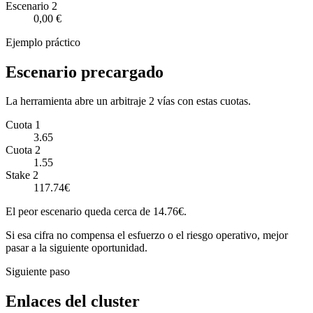
Escenario
2
0,00 €
Ejemplo práctico
Escenario precargado
La herramienta abre un arbitraje 2 vías con estas cuotas.
Cuota 1
3.65
Cuota 2
1.55
Stake 2
117.74€
El peor escenario queda cerca de 14.76€.
Si esa cifra no compensa el esfuerzo o el riesgo operativo, mejor
pasar a la siguiente oportunidad.
Siguiente paso
Enlaces del cluster