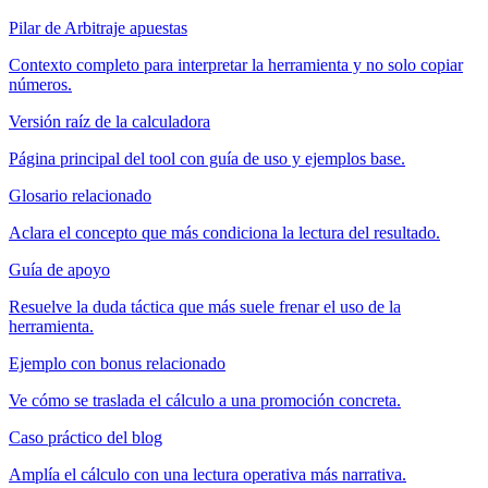
Pilar de Arbitraje apuestas
Contexto completo para interpretar la herramienta y no solo copiar
números.
Versión raíz de la calculadora
Página principal del tool con guía de uso y ejemplos base.
Glosario relacionado
Aclara el concepto que más condiciona la lectura del resultado.
Guía de apoyo
Resuelve la duda táctica que más suele frenar el uso de la
herramienta.
Ejemplo con bonus relacionado
Ve cómo se traslada el cálculo a una promoción concreta.
Caso práctico del blog
Amplía el cálculo con una lectura operativa más narrativa.