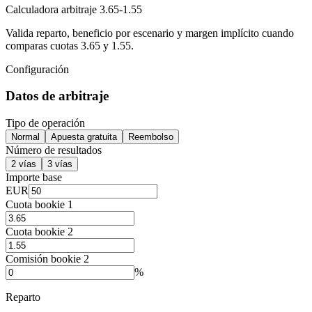
Calculadora arbitraje 3.65-1.55
Valida reparto, beneficio por escenario y margen implícito cuando
comparas cuotas 3.65 y 1.55.
Configuración
Datos de arbitraje
Tipo de operación
Normal
Apuesta gratuita
Reembolso
Número de resultados
2 vías
3 vías
Importe base
EUR
Cuota bookie 1
Cuota bookie 2
Comisión bookie 2
%
Reparto