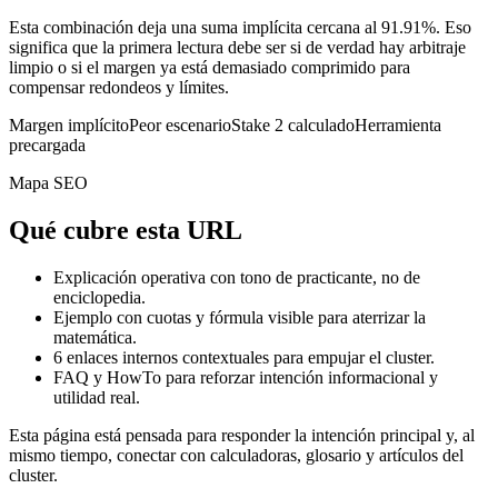
Esta combinación deja una suma implícita cercana al 91.91%. Eso
significa que la primera lectura debe ser si de verdad hay arbitraje
limpio o si el margen ya está demasiado comprimido para
compensar redondeos y límites.
Margen implícito
Peor escenario
Stake 2 calculado
Herramienta
precargada
Mapa SEO
Qué cubre esta URL
Explicación operativa con tono de practicante, no de
enciclopedia.
Ejemplo con cuotas y fórmula visible para aterrizar la
matemática.
6
enlaces internos contextuales para empujar el cluster.
FAQ y HowTo para reforzar intención informacional y
utilidad real.
Esta página está pensada para responder la intención principal y, al
mismo tiempo, conectar con calculadoras, glosario y artículos del
cluster.