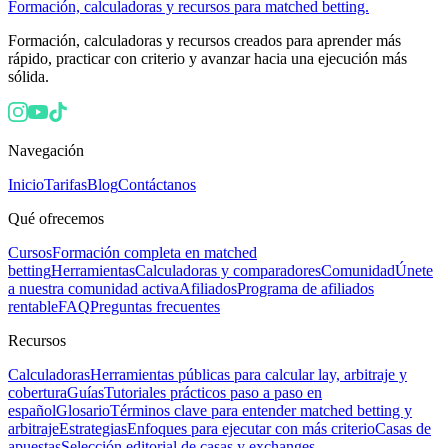
Formación, calculadoras y recursos para matched betting.
Formación, calculadoras y recursos creados para aprender más
rápido, practicar con criterio y avanzar hacia una ejecución más
sólida.
Navegación
Inicio
Tarifas
Blog
Contáctanos
Qué ofrecemos
Cursos
Formación completa en matched
betting
Herramientas
Calculadoras y comparadores
Comunidad
Únete
a nuestra comunidad activa
Afiliados
Programa de afiliados
rentable
FAQ
Preguntas frecuentes
Recursos
Calculadoras
Herramientas públicas para calcular lay, arbitraje y
cobertura
Guías
Tutoriales prácticos paso a paso en
español
Glosario
Términos clave para entender matched betting y
arbitraje
Estrategias
Enfoques para ejecutar con más criterio
Casas de
apuestas
Selección editorial de casas y exchanges