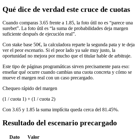
Qué dice de verdad este cruce de cuotas
Cuando comparas 3.65 frente a 1.85, la foto útil no es “parece una
surebet”. La foto útil es “la suma de probabilidades deja margen
suficiente después de ejecución real”.
Con stake base 50€, la calculadora reparte la segunda pata y te deja
ver el peor escenario. Si el peor lado ya sale muy justo, la
oportunidad no mejora por mucho que el titular hable de arbitraje.
Este tipo de páginas programáticas sirven precisamente para eso:
enseñar qué ocurre cuando cambias una cuota concreta y cómo se
mueve el margen real con un caso precargado.
Chequeo rápido del margen
(1 / cuota 1) + (1 / cuota 2)
Con 3.65 y 1.85 la suma implícita queda cerca del 81.45%.
Resultado del escenario precargado
Dato
Valor