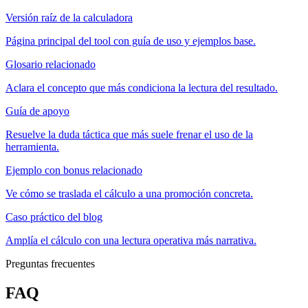
Versión raíz de la calculadora
Página principal del tool con guía de uso y ejemplos base.
Glosario relacionado
Aclara el concepto que más condiciona la lectura del resultado.
Guía de apoyo
Resuelve la duda táctica que más suele frenar el uso de la
herramienta.
Ejemplo con bonus relacionado
Ve cómo se traslada el cálculo a una promoción concreta.
Caso práctico del blog
Amplía el cálculo con una lectura operativa más narrativa.
Preguntas frecuentes
FAQ