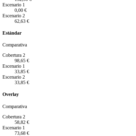
Escenario
1
0,00 €
Escenario
2
62,63 €
Estándar
Comparativa
Cobertura 2
98,65 €
Escenario
1
33,85 €
Escenario
2
33,85 €
Overlay
Comparativa
Cobertura 2
58,82 €
Escenario
1
73,68 €