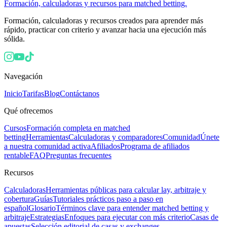
Formación, calculadoras y recursos para matched betting.
Formación, calculadoras y recursos creados para aprender más
rápido, practicar con criterio y avanzar hacia una ejecución más
sólida.
Navegación
Inicio
Tarifas
Blog
Contáctanos
Qué ofrecemos
Cursos
Formación completa en matched
betting
Herramientas
Calculadoras y comparadores
Comunidad
Únete
a nuestra comunidad activa
Afiliados
Programa de afiliados
rentable
FAQ
Preguntas frecuentes
Recursos
Calculadoras
Herramientas públicas para calcular lay, arbitraje y
cobertura
Guías
Tutoriales prácticos paso a paso en
español
Glosario
Términos clave para entender matched betting y
arbitraje
Estrategias
Enfoques para ejecutar con más criterio
Casas de
apuestas
Selección editorial de casas y exchanges