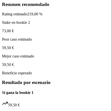
Resumen recomendado
Rating estimado
219,00 %
Stake en bookie 2
73,00 €
Peor caso estimado
59,50 €
Mejor caso estimado
59,50 €
Beneficio esperado
Resultado por escenario
Si gana la bookie 1
59,50 €