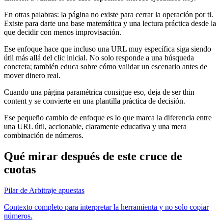
En otras palabras: la página no existe para cerrar la operación por ti.
Existe para darte una base matemática y una lectura práctica desde la
que decidir con menos improvisación.
Ese enfoque hace que incluso una URL muy específica siga siendo
útil más allá del clic inicial. No solo responde a una búsqueda
concreta; también educa sobre cómo validar un escenario antes de
mover dinero real.
Cuando una página paramétrica consigue eso, deja de ser thin
content y se convierte en una plantilla práctica de decisión.
Ese pequeño cambio de enfoque es lo que marca la diferencia entre
una URL útil, accionable, claramente educativa y una mera
combinación de números.
Qué mirar después de este cruce de
cuotas
Pilar de Arbitraje apuestas
Contexto completo para interpretar la herramienta y no solo copiar
números.