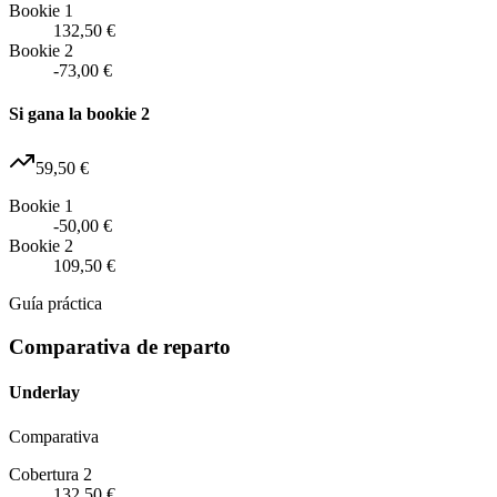
Bookie 1
132,50 €
Bookie 2
-73,00 €
Si gana la bookie 2
59,50 €
Bookie 1
-50,00 €
Bookie 2
109,50 €
Guía práctica
Comparativa de reparto
Underlay
Comparativa
Cobertura 2
132,50 €