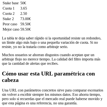
Stake base
50€
Cuota 1
3.65
Cuota 2
2.50
Stake 2
73.00€
Peor caso
59.50€
Mejor caso
59.50€
La tabla te deja saber rápido si la oportunidad resiste un redondeo,
un límite algo más bajo o una pequeña variación de cuota. Si no
resiste, yo no la trataría como arbitraje serio.
Muchos usuarios se ahorran disgustos cuando aceptan que un
arbitraje flojo no merece tiempo. La calidad del filtro importa más
que la cantidad de alertas que recibes.
Cómo usar esta URL paramétrica con
cabeza
Una URL con parámetros concretos sirve para comparar escenarios
sin volver a escribir siempre los mismos datos. Eso ahorra tiempo,
pero solo si recuerdas que el mercado real puede haberse movido y
que esta página es una referencia, no una garantía.