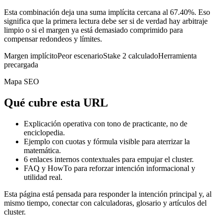
Esta combinación deja una suma implícita cercana al 67.40%. Eso
significa que la primera lectura debe ser si de verdad hay arbitraje
limpio o si el margen ya está demasiado comprimido para
compensar redondeos y límites.
Margen implícito
Peor escenario
Stake 2 calculado
Herramienta
precargada
Mapa SEO
Qué cubre esta URL
Explicación operativa con tono de practicante, no de
enciclopedia.
Ejemplo con cuotas y fórmula visible para aterrizar la
matemática.
6
enlaces internos contextuales para empujar el cluster.
FAQ y HowTo para reforzar intención informacional y
utilidad real.
Esta página está pensada para responder la intención principal y, al
mismo tiempo, conectar con calculadoras, glosario y artículos del
cluster.