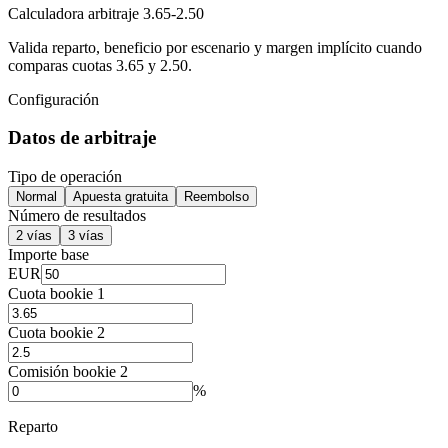
Calculadora arbitraje 3.65-2.50
Valida reparto, beneficio por escenario y margen implícito cuando
comparas cuotas 3.65 y 2.50.
Configuración
Datos de arbitraje
Tipo de operación
Normal
Apuesta gratuita
Reembolso
Número de resultados
2 vías
3 vías
Importe base
EUR
Cuota bookie 1
Cuota bookie 2
Comisión bookie 2
%
Reparto