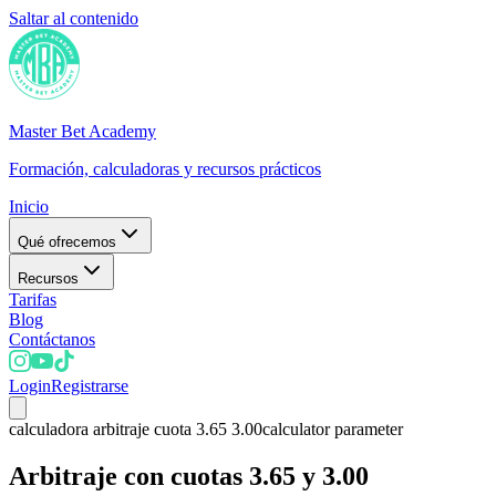
Saltar al contenido
Master Bet Academy
Formación, calculadoras y recursos prácticos
Inicio
Qué ofrecemos
Recursos
Tarifas
Blog
Contáctanos
Login
Registrarse
calculadora arbitraje cuota 3.65 3.00
calculator parameter
Arbitraje con cuotas 3.65 y 3.00