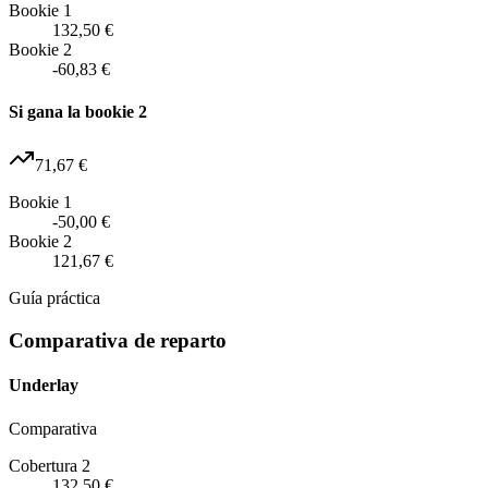
Bookie 1
132,50 €
Bookie 2
-60,83 €
Si gana la bookie 2
71,67 €
Bookie 1
-50,00 €
Bookie 2
121,67 €
Guía práctica
Comparativa de reparto
Underlay
Comparativa
Cobertura 2
132,50 €