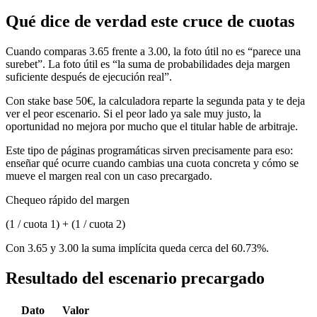
Qué dice de verdad este cruce de cuotas
Cuando comparas 3.65 frente a 3.00, la foto útil no es “parece una
surebet”. La foto útil es “la suma de probabilidades deja margen
suficiente después de ejecución real”.
Con stake base 50€, la calculadora reparte la segunda pata y te deja
ver el peor escenario. Si el peor lado ya sale muy justo, la
oportunidad no mejora por mucho que el titular hable de arbitraje.
Este tipo de páginas programáticas sirven precisamente para eso:
enseñar qué ocurre cuando cambias una cuota concreta y cómo se
mueve el margen real con un caso precargado.
Chequeo rápido del margen
(1 / cuota 1) + (1 / cuota 2)
Con 3.65 y 3.00 la suma implícita queda cerca del 60.73%.
Resultado del escenario precargado
Dato
Valor