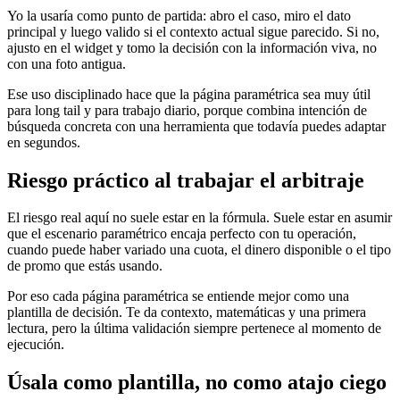
Yo la usaría como punto de partida: abro el caso, miro el dato
principal y luego valido si el contexto actual sigue parecido. Si no,
ajusto en el widget y tomo la decisión con la información viva, no
con una foto antigua.
Ese uso disciplinado hace que la página paramétrica sea muy útil
para long tail y para trabajo diario, porque combina intención de
búsqueda concreta con una herramienta que todavía puedes adaptar
en segundos.
Riesgo práctico al trabajar el arbitraje
El riesgo real aquí no suele estar en la fórmula. Suele estar en asumir
que el escenario paramétrico encaja perfecto con tu operación,
cuando puede haber variado una cuota, el dinero disponible o el tipo
de promo que estás usando.
Por eso cada página paramétrica se entiende mejor como una
plantilla de decisión. Te da contexto, matemáticas y una primera
lectura, pero la última validación siempre pertenece al momento de
ejecución.
Úsala como plantilla, no como atajo ciego