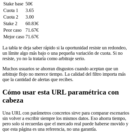
Stake base
50€
Cuota 1
3.65
Cuota 2
3.00
Stake 2
60.83€
Peor caso
71.67€
Mejor caso
71.67€
La tabla te deja saber rápido si la oportunidad resiste un redondeo,
un límite algo más bajo o una pequeña variación de cuota. Si no
resiste, yo no la trataría como arbitraje serio.
Muchos usuarios se ahorran disgustos cuando aceptan que un
arbitraje flojo no merece tiempo. La calidad del filtro importa más
que la cantidad de alertas que recibes.
Cómo usar esta URL paramétrica con
cabeza
Una URL con parámetros concretos sirve para comparar escenarios
sin volver a escribir siempre los mismos datos. Eso ahorra tiempo,
pero solo si recuerdas que el mercado real puede haberse movido y
que esta página es una referencia, no una garantía.