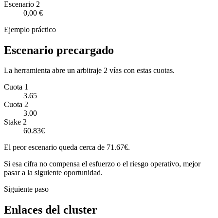
Escenario
2
0,00 €
Ejemplo práctico
Escenario precargado
La herramienta abre un arbitraje 2 vías con estas cuotas.
Cuota 1
3.65
Cuota 2
3.00
Stake 2
60.83€
El peor escenario queda cerca de 71.67€.
Si esa cifra no compensa el esfuerzo o el riesgo operativo, mejor
pasar a la siguiente oportunidad.
Siguiente paso
Enlaces del cluster