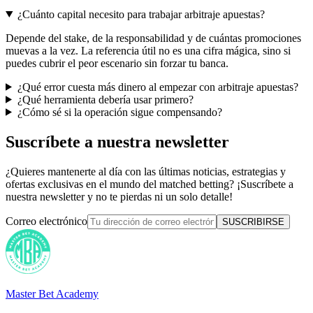
¿Cuánto capital necesito para trabajar arbitraje apuestas?
Depende del stake, de la responsabilidad y de cuántas promociones
muevas a la vez. La referencia útil no es una cifra mágica, sino si
puedes cubrir el peor escenario sin forzar tu banca.
¿Qué error cuesta más dinero al empezar con arbitraje apuestas?
¿Qué herramienta debería usar primero?
¿Cómo sé si la operación sigue compensando?
Suscríbete a nuestra newsletter
¿Quieres mantenerte al día con las últimas noticias, estrategias y
ofertas exclusivas en el mundo del matched betting? ¡Suscríbete a
nuestra newsletter y no te pierdas ni un solo detalle!
Correo electrónico
SUSCRIBIRSE
Master Bet Academy