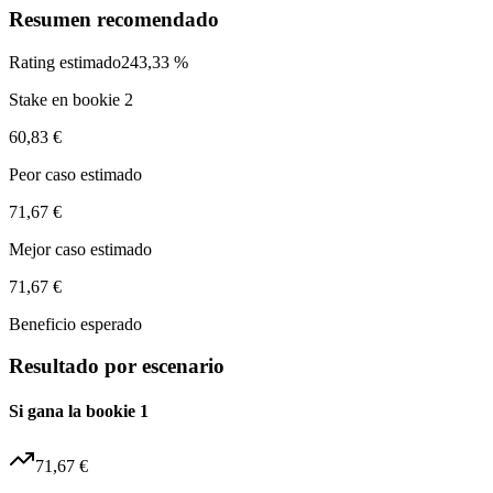
Resumen recomendado
Rating estimado
243,33 %
Stake en bookie 2
60,83 €
Peor caso estimado
71,67 €
Mejor caso estimado
71,67 €
Beneficio esperado
Resultado por escenario
Si gana la bookie 1
71,67 €