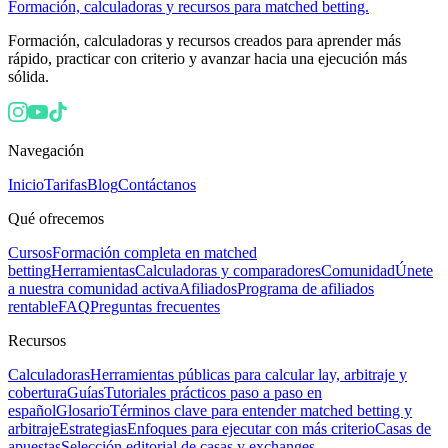
Formación, calculadoras y recursos para matched betting.
Formación, calculadoras y recursos creados para aprender más
rápido, practicar con criterio y avanzar hacia una ejecución más
sólida.
Navegación
Inicio
Tarifas
Blog
Contáctanos
Qué ofrecemos
Cursos
Formación completa en matched
betting
Herramientas
Calculadoras y comparadores
Comunidad
Únete
a nuestra comunidad activa
Afiliados
Programa de afiliados
rentable
FAQ
Preguntas frecuentes
Recursos
Calculadoras
Herramientas públicas para calcular lay, arbitraje y
cobertura
Guías
Tutoriales prácticos paso a paso en
español
Glosario
Términos clave para entender matched betting y
arbitraje
Estrategias
Enfoques para ejecutar con más criterio
Casas de
apuestas
Selección editorial de casas y exchanges