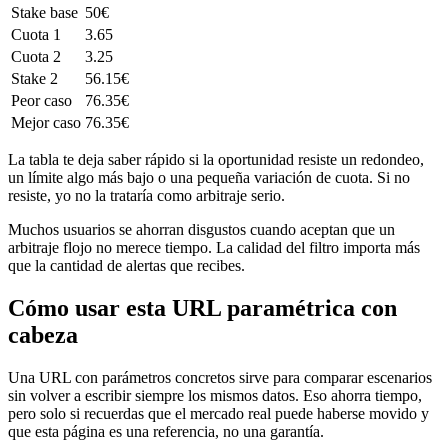
Stake base
50€
Cuota 1
3.65
Cuota 2
3.25
Stake 2
56.15€
Peor caso
76.35€
Mejor caso
76.35€
La tabla te deja saber rápido si la oportunidad resiste un redondeo,
un límite algo más bajo o una pequeña variación de cuota. Si no
resiste, yo no la trataría como arbitraje serio.
Muchos usuarios se ahorran disgustos cuando aceptan que un
arbitraje flojo no merece tiempo. La calidad del filtro importa más
que la cantidad de alertas que recibes.
Cómo usar esta URL paramétrica con
cabeza
Una URL con parámetros concretos sirve para comparar escenarios
sin volver a escribir siempre los mismos datos. Eso ahorra tiempo,
pero solo si recuerdas que el mercado real puede haberse movido y
que esta página es una referencia, no una garantía.