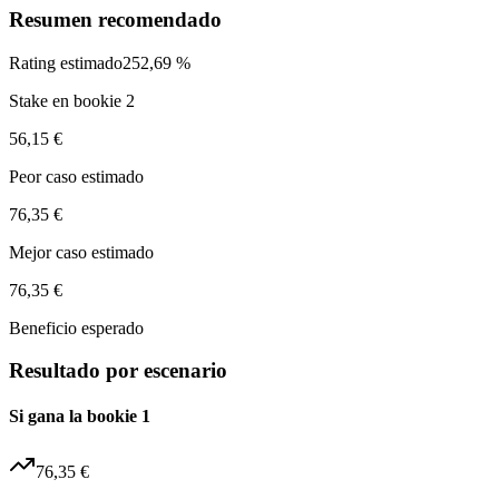
Resumen recomendado
Rating estimado
252,69 %
Stake en bookie 2
56,15 €
Peor caso estimado
76,35 €
Mejor caso estimado
76,35 €
Beneficio esperado
Resultado por escenario
Si gana la bookie 1
76,35 €