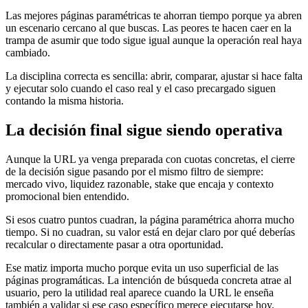
Las mejores páginas paramétricas te ahorran tiempo porque ya abren
un escenario cercano al que buscas. Las peores te hacen caer en la
trampa de asumir que todo sigue igual aunque la operación real haya
cambiado.
La disciplina correcta es sencilla: abrir, comparar, ajustar si hace falta
y ejecutar solo cuando el caso real y el caso precargado siguen
contando la misma historia.
La decisión final sigue siendo operativa
Aunque la URL ya venga preparada con cuotas concretas, el cierre
de la decisión sigue pasando por el mismo filtro de siempre:
mercado vivo, liquidez razonable, stake que encaja y contexto
promocional bien entendido.
Si esos cuatro puntos cuadran, la página paramétrica ahorra mucho
tiempo. Si no cuadran, su valor está en dejar claro por qué deberías
recalcular o directamente pasar a otra oportunidad.
Ese matiz importa mucho porque evita un uso superficial de las
páginas programáticas. La intención de búsqueda concreta atrae al
usuario, pero la utilidad real aparece cuando la URL le enseña
también a validar si ese caso específico merece ejecutarse hoy.