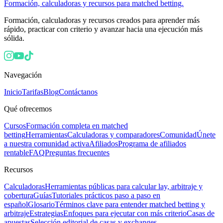
Formación, calculadoras y recursos para matched betting.
Formación, calculadoras y recursos creados para aprender más
rápido, practicar con criterio y avanzar hacia una ejecución más
sólida.
Navegación
Inicio
Tarifas
Blog
Contáctanos
Qué ofrecemos
Cursos
Formación completa en matched
betting
Herramientas
Calculadoras y comparadores
Comunidad
Únete
a nuestra comunidad activa
Afiliados
Programa de afiliados
rentable
FAQ
Preguntas frecuentes
Recursos
Calculadoras
Herramientas públicas para calcular lay, arbitraje y
cobertura
Guías
Tutoriales prácticos paso a paso en
español
Glosario
Términos clave para entender matched betting y
arbitraje
Estrategias
Enfoques para ejecutar con más criterio
Casas de
apuestas
Selección editorial de casas y exchanges