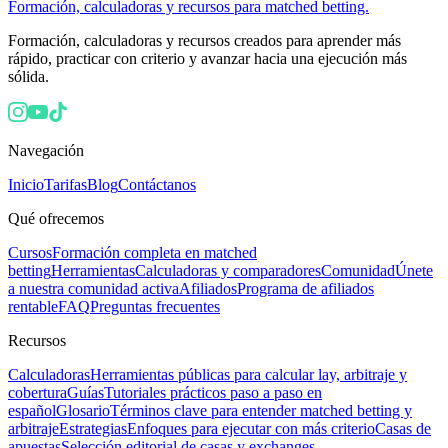
Formación, calculadoras y recursos para matched betting.
Formación, calculadoras y recursos creados para aprender más
rápido, practicar con criterio y avanzar hacia una ejecución más
sólida.
Navegación
Inicio
Tarifas
Blog
Contáctanos
Qué ofrecemos
Cursos
Formación completa en matched
betting
Herramientas
Calculadoras y comparadores
Comunidad
Únete
a nuestra comunidad activa
Afiliados
Programa de afiliados
rentable
FAQ
Preguntas frecuentes
Recursos
Calculadoras
Herramientas públicas para calcular lay, arbitraje y
cobertura
Guías
Tutoriales prácticos paso a paso en
español
Glosario
Términos clave para entender matched betting y
arbitraje
Estrategias
Enfoques para ejecutar con más criterio
Casas de
apuestas
Selección editorial de casas y exchanges