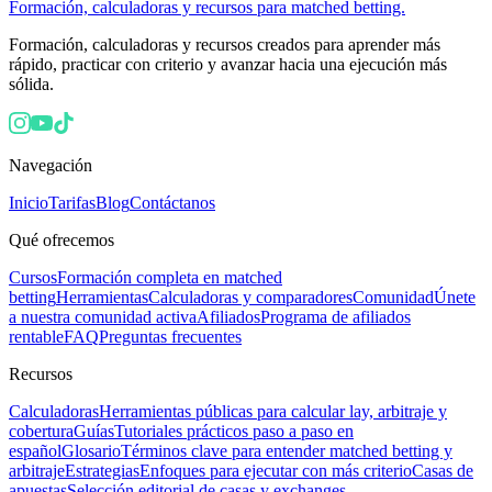
Formación, calculadoras y recursos para matched betting.
Formación, calculadoras y recursos creados para aprender más
rápido, practicar con criterio y avanzar hacia una ejecución más
sólida.
Navegación
Inicio
Tarifas
Blog
Contáctanos
Qué ofrecemos
Cursos
Formación completa en matched
betting
Herramientas
Calculadoras y comparadores
Comunidad
Únete
a nuestra comunidad activa
Afiliados
Programa de afiliados
rentable
FAQ
Preguntas frecuentes
Recursos
Calculadoras
Herramientas públicas para calcular lay, arbitraje y
cobertura
Guías
Tutoriales prácticos paso a paso en
español
Glosario
Términos clave para entender matched betting y
arbitraje
Estrategias
Enfoques para ejecutar con más criterio
Casas de
apuestas
Selección editorial de casas y exchanges