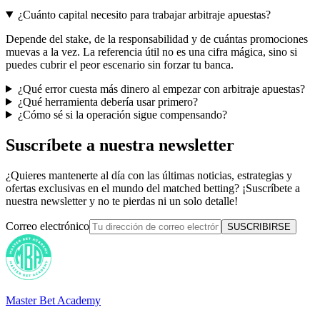
¿Cuánto capital necesito para trabajar arbitraje apuestas?
Depende del stake, de la responsabilidad y de cuántas promociones
muevas a la vez. La referencia útil no es una cifra mágica, sino si
puedes cubrir el peor escenario sin forzar tu banca.
¿Qué error cuesta más dinero al empezar con arbitraje apuestas?
¿Qué herramienta debería usar primero?
¿Cómo sé si la operación sigue compensando?
Suscríbete a nuestra newsletter
¿Quieres mantenerte al día con las últimas noticias, estrategias y
ofertas exclusivas en el mundo del matched betting? ¡Suscríbete a
nuestra newsletter y no te pierdas ni un solo detalle!
Correo electrónico
SUSCRIBIRSE
Master Bet Academy