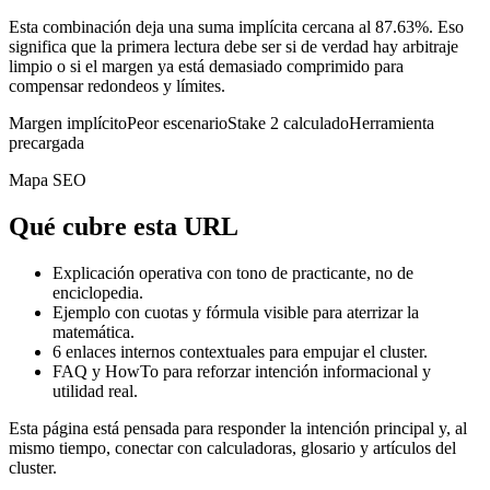
Esta combinación deja una suma implícita cercana al 87.63%. Eso
significa que la primera lectura debe ser si de verdad hay arbitraje
limpio o si el margen ya está demasiado comprimido para
compensar redondeos y límites.
Margen implícito
Peor escenario
Stake 2 calculado
Herramienta
precargada
Mapa SEO
Qué cubre esta URL
Explicación operativa con tono de practicante, no de
enciclopedia.
Ejemplo con cuotas y fórmula visible para aterrizar la
matemática.
6
enlaces internos contextuales para empujar el cluster.
FAQ y HowTo para reforzar intención informacional y
utilidad real.
Esta página está pensada para responder la intención principal y, al
mismo tiempo, conectar con calculadoras, glosario y artículos del
cluster.