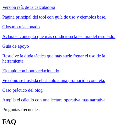
Versión raíz de la calculadora
Página principal del tool con guía de uso y ejemplos base.
Glosario relacionado
Aclara el concepto que más condiciona la lectura del resultado.
Guía de apoyo
Resuelve la duda táctica que más suele frenar el uso de la
herramienta.
Ejemplo con bonus relacionado
Ve cómo se traslada el cálculo a una promoción concreta.
Caso práctico del blog
Amplía el cálculo con una lectura operativa más narrativa.
Preguntas frecuentes
FAQ