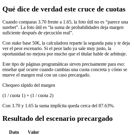
Qué dice de verdad este cruce de cuotas
Cuando comparas 3.70 frente a 1.65, la foto útil no es “parece una
surebet”. La foto útil es “la suma de probabilidades deja margen
suficiente después de ejecución real”.
Con stake base 50€, la calculadora reparte la segunda pata y te deja
ver el peor escenario. Si el peor lado ya sale muy justo, la
oportunidad no mejora por mucho que el titular hable de arbitraje.
Este tipo de páginas programáticas sirven precisamente para eso:
enseñar qué ocurre cuando cambias una cuota concreta y cómo se
mueve el margen real con un caso precargado.
Chequeo rápido del margen
(1 / cuota 1) + (1 / cuota 2)
Con 3.70 y 1.65 la suma implícita queda cerca del 87.63%.
Resultado del escenario precargado
Dato
Valor