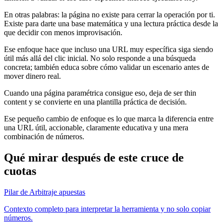
En otras palabras: la página no existe para cerrar la operación por ti.
Existe para darte una base matemática y una lectura práctica desde la
que decidir con menos improvisación.
Ese enfoque hace que incluso una URL muy específica siga siendo
útil más allá del clic inicial. No solo responde a una búsqueda
concreta; también educa sobre cómo validar un escenario antes de
mover dinero real.
Cuando una página paramétrica consigue eso, deja de ser thin
content y se convierte en una plantilla práctica de decisión.
Ese pequeño cambio de enfoque es lo que marca la diferencia entre
una URL útil, accionable, claramente educativa y una mera
combinación de números.
Qué mirar después de este cruce de
cuotas
Pilar de Arbitraje apuestas
Contexto completo para interpretar la herramienta y no solo copiar
números.