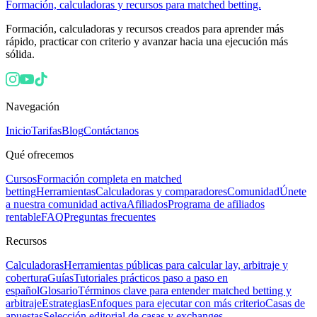
Formación, calculadoras y recursos para matched betting.
Formación, calculadoras y recursos creados para aprender más
rápido, practicar con criterio y avanzar hacia una ejecución más
sólida.
Navegación
Inicio
Tarifas
Blog
Contáctanos
Qué ofrecemos
Cursos
Formación completa en matched
betting
Herramientas
Calculadoras y comparadores
Comunidad
Únete
a nuestra comunidad activa
Afiliados
Programa de afiliados
rentable
FAQ
Preguntas frecuentes
Recursos
Calculadoras
Herramientas públicas para calcular lay, arbitraje y
cobertura
Guías
Tutoriales prácticos paso a paso en
español
Glosario
Términos clave para entender matched betting y
arbitraje
Estrategias
Enfoques para ejecutar con más criterio
Casas de
apuestas
Selección editorial de casas y exchanges