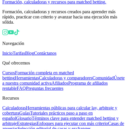
Formación, calculadoras y recursos para matched betting.
Formación, calculadoras y recursos creados para aprender más
rápido, practicar con criterio y avanzar hacia una ejecución más
sólida.
Navegación
Inicio
Tarifas
Blog
Contáctanos
Qué ofrecemos
Cursos
Formación completa en matched
betting
Herramientas
Calculadoras y comparadores
Comunidad
Únete
a nuestra comunidad activa
Afiliados
Programa de afiliados
rentable
FAQ
Preguntas frecuentes
Recursos
Calculadoras
Herramientas públicas para calcular lay, arbitraje y
cobertura
Guías
Tutoriales prácticos paso a paso en
español
Glosario
Términos clave para entender matched betting y
arbitraje
Estrategias
Enfoques para ejecutar con más criterio
Casas de
apuestas
Selección editorial de casas y exchanges