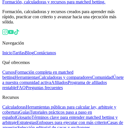
Formación, calculadoras y recursos para matched betting.
Formación, calculadoras y recursos creados para aprender más
rápido, practicar con criterio y avanzar hacia una ejecución más
sólida.
Navegación
Inicio
Tarifas
Blog
Contáctanos
Qué ofrecemos
Cursos
Formación completa en matched
betting
Herramientas
Calculadoras y comparadores
Comunidad
Únete
a nuestra comunidad activa
Afiliados
Programa de afiliados
rentable
FAQ
Preguntas frecuentes
Recursos
Calculadoras
Herramientas públicas para calcular lay, arbitraje y
cobertura
Guías
Tutoriales prácticos paso a paso en
español
Glosario
Términos clave para entender matched betting y
arbitraje
Estrategias
Enfoques para ejecutar con más criterio
Casas de
apuestas
Selección editorial de casas y exchanges