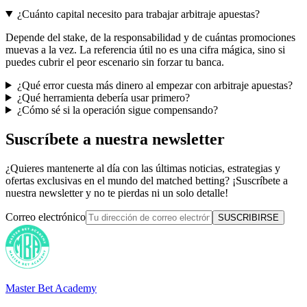
¿Cuánto capital necesito para trabajar arbitraje apuestas?
Depende del stake, de la responsabilidad y de cuántas promociones
muevas a la vez. La referencia útil no es una cifra mágica, sino si
puedes cubrir el peor escenario sin forzar tu banca.
¿Qué error cuesta más dinero al empezar con arbitraje apuestas?
¿Qué herramienta debería usar primero?
¿Cómo sé si la operación sigue compensando?
Suscríbete a nuestra newsletter
¿Quieres mantenerte al día con las últimas noticias, estrategias y
ofertas exclusivas en el mundo del matched betting? ¡Suscríbete a
nuestra newsletter y no te pierdas ni un solo detalle!
Correo electrónico
SUSCRIBIRSE
Master Bet Academy