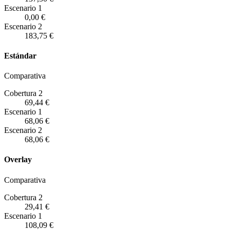
Escenario
1
0,00 €
Escenario
2
183,75 €
Estándar
Comparativa
Cobertura 2
69,44 €
Escenario
1
68,06 €
Escenario
2
68,06 €
Overlay
Comparativa
Cobertura 2
29,41 €
Escenario
1
108,09 €