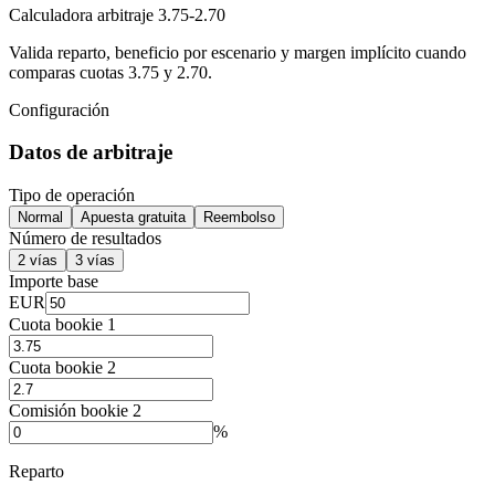
Calculadora arbitraje 3.75-2.70
Valida reparto, beneficio por escenario y margen implícito cuando
comparas cuotas 3.75 y 2.70.
Configuración
Datos de arbitraje
Tipo de operación
Normal
Apuesta gratuita
Reembolso
Número de resultados
2 vías
3 vías
Importe base
EUR
Cuota bookie 1
Cuota bookie 2
Comisión bookie 2
%
Reparto