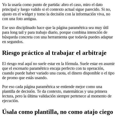
Yo la usaría como punto de partida: abro el caso, miro el dato
principal y luego valido si el contexto actual sigue parecido. Si no,
ajusto en el widget y tomo la decisión con la información viva, no
con una foto antigua.
Ese uso disciplinado hace que la página paramétrica sea muy útil
para long tail y para trabajo diario, porque combina intención de
búsqueda concreta con una herramienta que todavía puedes adaptar
en segundos.
Riesgo práctico al trabajar el arbitraje
El riesgo real aquí no suele estar en la fórmula. Suele estar en asumir
que el escenario paramétrico encaja perfecto con tu operación,
cuando puede haber variado una cuota, el dinero disponible o el tipo
de promo que estás usando.
Por eso cada página paramétrica se entiende mejor como una
plantilla de decisión. Te da contexto, matemáticas y una primera
lectura, pero la última validación siempre pertenece al momento de
ejecución.
Úsala como plantilla, no como atajo ciego