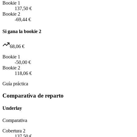
Bookie 1
137,50 €
Bookie 2
-69,44 €
Si gana la bookie 2
68,06 €
Bookie 1
-50,00 €
Bookie 2
118,06 €
Guía práctica
Comparativa de reparto
Underlay
Comparativa
Cobertura 2
137,50 €