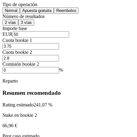
Tipo de operación
Normal
Apuesta gratuita
Reembolso
Número de resultados
2 vías
3 vías
Importe base
EUR
Cuota bookie 1
Cuota bookie 2
Comisión bookie 2
%
Reparto
Resumen recomendado
Rating estimado
241,07 %
Stake en bookie 2
66,96 €
Peor caso estimado