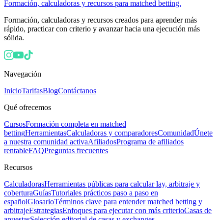
Formación, calculadoras y recursos para matched betting.
Formación, calculadoras y recursos creados para aprender más
rápido, practicar con criterio y avanzar hacia una ejecución más
sólida.
Navegación
Inicio
Tarifas
Blog
Contáctanos
Qué ofrecemos
Cursos
Formación completa en matched
betting
Herramientas
Calculadoras y comparadores
Comunidad
Únete
a nuestra comunidad activa
Afiliados
Programa de afiliados
rentable
FAQ
Preguntas frecuentes
Recursos
Calculadoras
Herramientas públicas para calcular lay, arbitraje y
cobertura
Guías
Tutoriales prácticos paso a paso en
español
Glosario
Términos clave para entender matched betting y
arbitraje
Estrategias
Enfoques para ejecutar con más criterio
Casas de
apuestas
Selección editorial de casas y exchanges