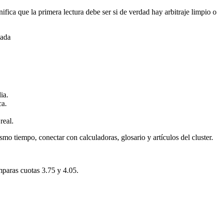
ifica que la primera lectura debe ser si de verdad hay arbitraje limpi
gada
ia.
ca.
real.
smo tiempo, conectar con calculadoras, glosario y artículos del cluster.
mparas cuotas 3.75 y 4.05.