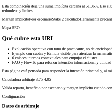
Esta combinación deja una suma implícita cercana al 51.36%. Eso sign
redondeos y límites.
Margen implícito
Peor escenario
Stake 2 calculado
Herramienta precar
Mapa SEO
Qué cubre esta URL
Explicación operativa con tono de practicante, no de encicloped
Ejemplo con cuotas y fórmula visible para aterrizar la matemáti
6
enlaces internos contextuales para empujar el cluster.
FAQ y HowTo para reforzar intención informacional y utilidad 
Esta página está pensada para responder la intención principal y, al mi
Calculadora arbitraje 3.75-4.05
Valida reparto, beneficio por escenario y margen implícito cuando co
Configuración
Datos de arbitraje