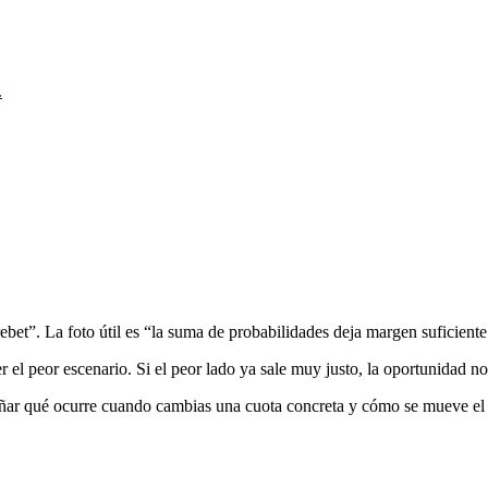
.
ebet”. La foto útil es “la suma de probabilidades deja margen suficiente
r el peor escenario. Si el peor lado ya sale muy justo, la oportunidad no
señar qué ocurre cuando cambias una cuota concreta y cómo se mueve el