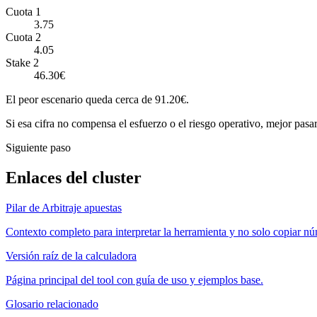
Cuota 1
3.75
Cuota 2
4.05
Stake 2
46.30€
El peor escenario queda cerca de 91.20€.
Si esa cifra no compensa el esfuerzo o el riesgo operativo, mejor pasar
Siguiente paso
Enlaces del cluster
Pilar de Arbitraje apuestas
Contexto completo para interpretar la herramienta y no solo copiar n
Versión raíz de la calculadora
Página principal del tool con guía de uso y ejemplos base.
Glosario relacionado