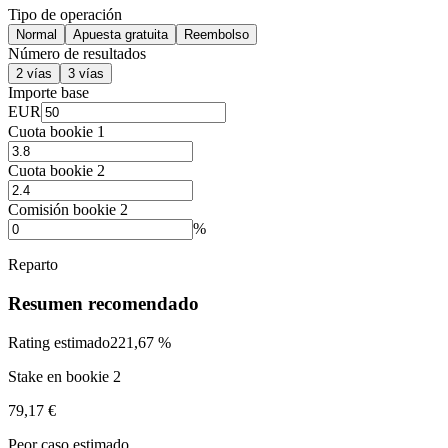
Tipo de operación
Normal
Apuesta gratuita
Reembolso
Número de resultados
2 vías
3 vías
Importe base
EUR
Cuota bookie 1
Cuota bookie 2
Comisión bookie 2
%
Reparto
Resumen recomendado
Rating estimado
221,67 %
Stake en bookie 2
79,17 €
Peor caso estimado