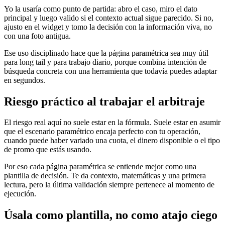
Yo la usaría como punto de partida: abro el caso, miro el dato
principal y luego valido si el contexto actual sigue parecido. Si no,
ajusto en el widget y tomo la decisión con la información viva, no
con una foto antigua.
Ese uso disciplinado hace que la página paramétrica sea muy útil
para long tail y para trabajo diario, porque combina intención de
búsqueda concreta con una herramienta que todavía puedes adaptar
en segundos.
Riesgo práctico al trabajar el arbitraje
El riesgo real aquí no suele estar en la fórmula. Suele estar en asumir
que el escenario paramétrico encaja perfecto con tu operación,
cuando puede haber variado una cuota, el dinero disponible o el tipo
de promo que estás usando.
Por eso cada página paramétrica se entiende mejor como una
plantilla de decisión. Te da contexto, matemáticas y una primera
lectura, pero la última validación siempre pertenece al momento de
ejecución.
Úsala como plantilla, no como atajo ciego