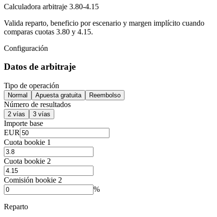
Calculadora arbitraje 3.80-4.15
Valida reparto, beneficio por escenario y margen implícito cuando
comparas cuotas 3.80 y 4.15.
Configuración
Datos de arbitraje
Tipo de operación
Normal
Apuesta gratuita
Reembolso
Número de resultados
2 vías
3 vías
Importe base
EUR
Cuota bookie 1
Cuota bookie 2
Comisión bookie 2
%
Reparto