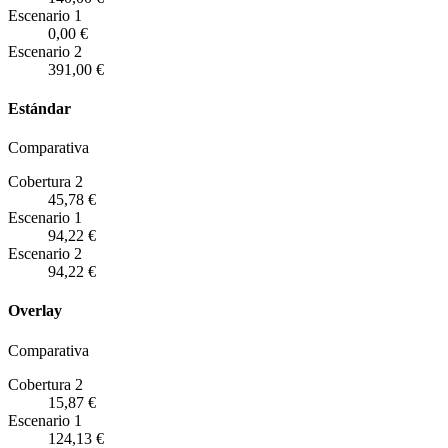
Escenario
1
0,00 €
Escenario
2
391,00 €
Estándar
Comparativa
Cobertura 2
45,78 €
Escenario
1
94,22 €
Escenario
2
94,22 €
Overlay
Comparativa
Cobertura 2
15,87 €
Escenario
1
124,13 €