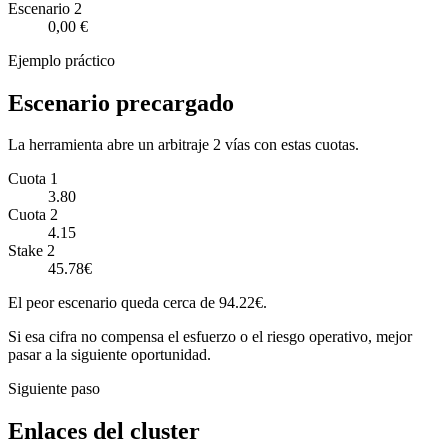
Escenario
2
0,00 €
Ejemplo práctico
Escenario precargado
La herramienta abre un arbitraje 2 vías con estas cuotas.
Cuota 1
3.80
Cuota 2
4.15
Stake 2
45.78€
El peor escenario queda cerca de 94.22€.
Si esa cifra no compensa el esfuerzo o el riesgo operativo, mejor
pasar a la siguiente oportunidad.
Siguiente paso
Enlaces del cluster