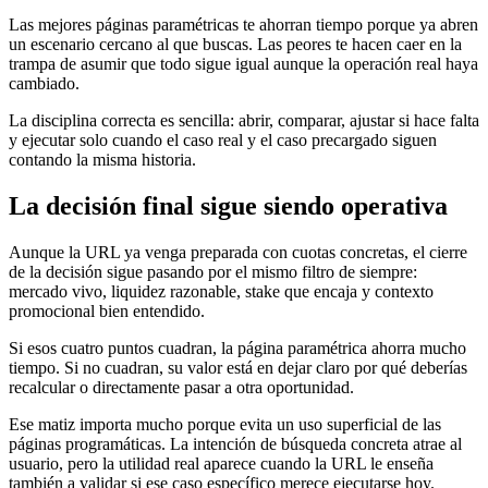
Las mejores páginas paramétricas te ahorran tiempo porque ya abren
un escenario cercano al que buscas. Las peores te hacen caer en la
trampa de asumir que todo sigue igual aunque la operación real haya
cambiado.
La disciplina correcta es sencilla: abrir, comparar, ajustar si hace falta
y ejecutar solo cuando el caso real y el caso precargado siguen
contando la misma historia.
La decisión final sigue siendo operativa
Aunque la URL ya venga preparada con cuotas concretas, el cierre
de la decisión sigue pasando por el mismo filtro de siempre:
mercado vivo, liquidez razonable, stake que encaja y contexto
promocional bien entendido.
Si esos cuatro puntos cuadran, la página paramétrica ahorra mucho
tiempo. Si no cuadran, su valor está en dejar claro por qué deberías
recalcular o directamente pasar a otra oportunidad.
Ese matiz importa mucho porque evita un uso superficial de las
páginas programáticas. La intención de búsqueda concreta atrae al
usuario, pero la utilidad real aparece cuando la URL le enseña
también a validar si ese caso específico merece ejecutarse hoy.