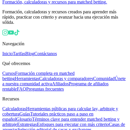
Formación, calculadoras y recursos para matched betting.
Formación, calculadoras y recursos creados para aprender más
rápido, practicar con criterio y avanzar hacia una ejecución más
sólida.
Navegación
Inicio
Tarifas
Blog
Contáctanos
Qué ofrecemos
Cursos
Formación completa en matched
betting
Herramientas
Calculadoras y comparadores
Comunidad
Únete
a nuestra comunidad activa
Afiliados
Programa de afiliados
rentable
FAQ
Preguntas frecuentes
Recursos
Calculadoras
Herramientas públicas para calcular lay, arbitraje y
cobertura
Guías
Tutoriales prácticos paso a paso en
español
Glosario
Términos clave para entender matched betting y
arbitraje
Estrategias
Enfoques para ejecutar con más criterio
Casas de
apuestas
Selección editorial de casas y exchanges