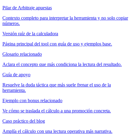
Pilar de Arbitraje apuestas
Contexto completo para interpretar la herramienta y no solo copiar
números.
Versión raíz de la calculadora
Página principal del tool con guía de uso y ejemplos base.
Glosario relacionado
Aclara el concepto que más condiciona la lectura del resultado.
Guía de apoyo
Resuelve la duda táctica que más suele frenar el uso de la
herramienta.
Ejemplo con bonus relacionado
Ve cómo se traslada el cálculo a una promoción concreta.
Caso práctico del blog
Amplía el cálculo con una lectura operativa más narrativa.