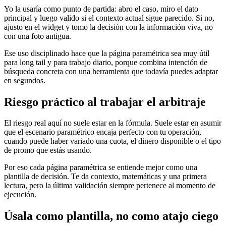
Yo la usaría como punto de partida: abro el caso, miro el dato
principal y luego valido si el contexto actual sigue parecido. Si no,
ajusto en el widget y tomo la decisión con la información viva, no
con una foto antigua.
Ese uso disciplinado hace que la página paramétrica sea muy útil
para long tail y para trabajo diario, porque combina intención de
búsqueda concreta con una herramienta que todavía puedes adaptar
en segundos.
Riesgo práctico al trabajar el arbitraje
El riesgo real aquí no suele estar en la fórmula. Suele estar en asumir
que el escenario paramétrico encaja perfecto con tu operación,
cuando puede haber variado una cuota, el dinero disponible o el tipo
de promo que estás usando.
Por eso cada página paramétrica se entiende mejor como una
plantilla de decisión. Te da contexto, matemáticas y una primera
lectura, pero la última validación siempre pertenece al momento de
ejecución.
Úsala como plantilla, no como atajo ciego