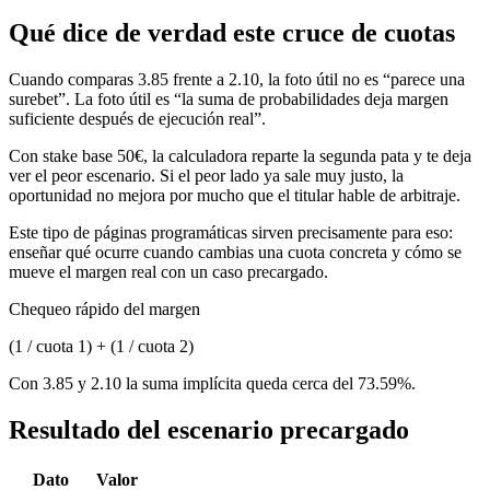
Qué dice de verdad este cruce de cuotas
Cuando comparas 3.85 frente a 2.10, la foto útil no es “parece una
surebet”. La foto útil es “la suma de probabilidades deja margen
suficiente después de ejecución real”.
Con stake base 50€, la calculadora reparte la segunda pata y te deja
ver el peor escenario. Si el peor lado ya sale muy justo, la
oportunidad no mejora por mucho que el titular hable de arbitraje.
Este tipo de páginas programáticas sirven precisamente para eso:
enseñar qué ocurre cuando cambias una cuota concreta y cómo se
mueve el margen real con un caso precargado.
Chequeo rápido del margen
(1 / cuota 1) + (1 / cuota 2)
Con 3.85 y 2.10 la suma implícita queda cerca del 73.59%.
Resultado del escenario precargado
Dato
Valor