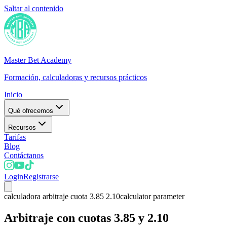
Saltar al contenido
Master Bet Academy
Formación, calculadoras y recursos prácticos
Inicio
Qué ofrecemos
Recursos
Tarifas
Blog
Contáctanos
Login
Registrarse
calculadora arbitraje cuota 3.85 2.10
calculator parameter
Arbitraje con cuotas 3.85 y 2.10