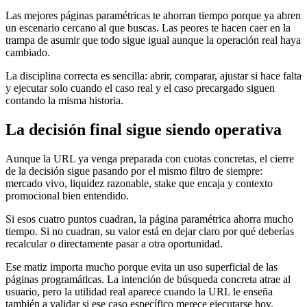
Las mejores páginas paramétricas te ahorran tiempo porque ya abren
un escenario cercano al que buscas. Las peores te hacen caer en la
trampa de asumir que todo sigue igual aunque la operación real haya
cambiado.
La disciplina correcta es sencilla: abrir, comparar, ajustar si hace falta
y ejecutar solo cuando el caso real y el caso precargado siguen
contando la misma historia.
La decisión final sigue siendo operativa
Aunque la URL ya venga preparada con cuotas concretas, el cierre
de la decisión sigue pasando por el mismo filtro de siempre:
mercado vivo, liquidez razonable, stake que encaja y contexto
promocional bien entendido.
Si esos cuatro puntos cuadran, la página paramétrica ahorra mucho
tiempo. Si no cuadran, su valor está en dejar claro por qué deberías
recalcular o directamente pasar a otra oportunidad.
Ese matiz importa mucho porque evita un uso superficial de las
páginas programáticas. La intención de búsqueda concreta atrae al
usuario, pero la utilidad real aparece cuando la URL le enseña
también a validar si ese caso específico merece ejecutarse hoy.