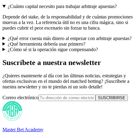
¿Cuánto capital necesito para trabajar arbitraje apuestas?
Depende del stake, de la responsabilidad y de cuántas promociones
muevas a la vez. La referencia útil no es una cifra mágica, sino si
puedes cubrir el peor escenario sin forzar tu banca.
¿Qué error cuesta más dinero al empezar con arbitraje apuestas?
¿Qué herramienta debería usar primero?
¿Cómo sé si la operación sigue compensando?
Suscríbete a nuestra newsletter
¿Quieres mantenerte al día con las últimas noticias, estrategias y
ofertas exclusivas en el mundo del matched betting? ¡Suscríbete a
nuestra newsletter y no te pierdas ni un solo detalle!
Correo electrónico
SUSCRIBIRSE
Master Bet Academy