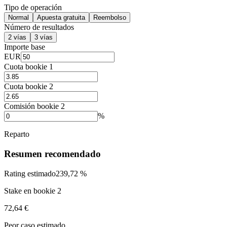
Tipo de operación
Normal
Apuesta gratuita
Reembolso
Número de resultados
2 vías
3 vías
Importe base
EUR
Cuota bookie 1
Cuota bookie 2
Comisión bookie 2
%
Reparto
Resumen recomendado
Rating estimado
239,72 %
Stake en bookie 2
72,64 €
Peor caso estimado