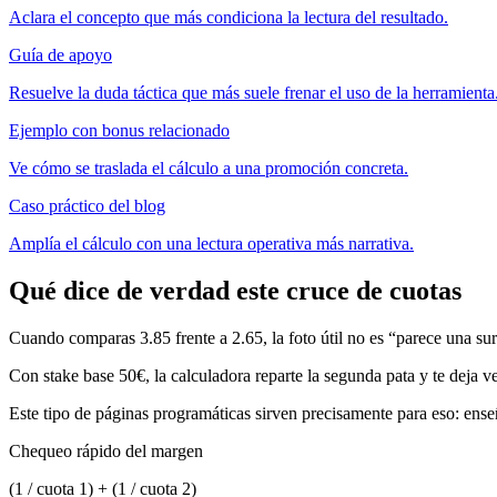
Aclara el concepto que más condiciona la lectura del resultado.
Guía de apoyo
Resuelve la duda táctica que más suele frenar el uso de la herramienta
Ejemplo con bonus relacionado
Ve cómo se traslada el cálculo a una promoción concreta.
Caso práctico del blog
Amplía el cálculo con una lectura operativa más narrativa.
Qué dice de verdad este cruce de cuotas
Cuando comparas 3.85 frente a 2.65, la foto útil no es “parece una sur
Con stake base 50€, la calculadora reparte la segunda pata y te deja ve
Este tipo de páginas programáticas sirven precisamente para eso: en
Chequeo rápido del margen
(1 / cuota 1) + (1 / cuota 2)