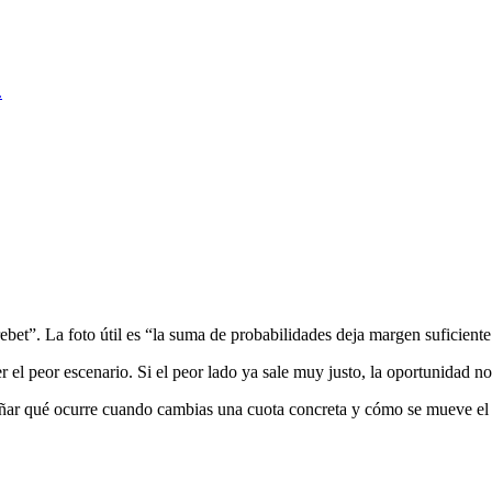
.
ebet”. La foto útil es “la suma de probabilidades deja margen suficiente
r el peor escenario. Si el peor lado ya sale muy justo, la oportunidad no
señar qué ocurre cuando cambias una cuota concreta y cómo se mueve el