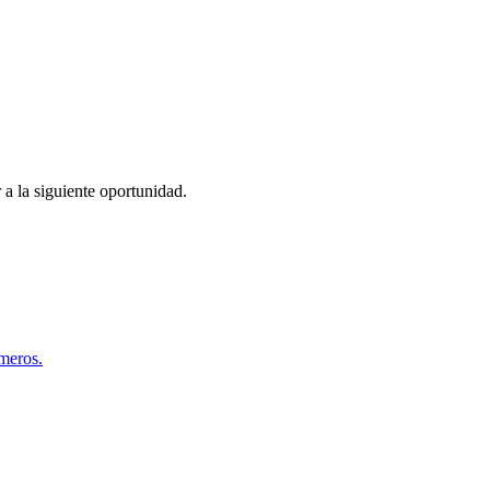
 a la siguiente oportunidad.
úmeros.