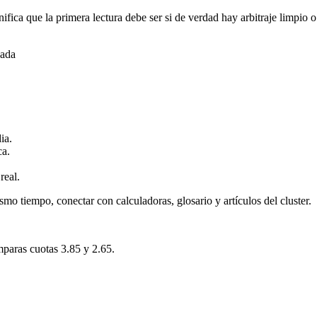
ifica que la primera lectura debe ser si de verdad hay arbitraje limpi
gada
ia.
ca.
real.
smo tiempo, conectar con calculadoras, glosario y artículos del cluster.
mparas cuotas 3.85 y 2.65.