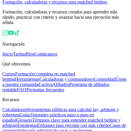
Formación, calculadoras y recursos para matched betting.
Formación, calculadoras y recursos creados para aprender más
rápido, practicar con criterio y avanzar hacia una ejecución más
sólida.
Navegación
Inicio
Tarifas
Blog
Contáctanos
Qué ofrecemos
Cursos
Formación completa en matched
betting
Herramientas
Calculadoras y comparadores
Comunidad
Únete
a nuestra comunidad activa
Afiliados
Programa de afiliados
rentable
FAQ
Preguntas frecuentes
Recursos
Calculadoras
Herramientas públicas para calcular lay, arbitraje y
cobertura
Guías
Tutoriales prácticos paso a paso en
español
Glosario
Términos clave para entender matched betting y
arbitraje
Estrategias
Enfoques para ejecutar con más criterio
Casas de
apuestas
Selección editorial de casas y exchanges