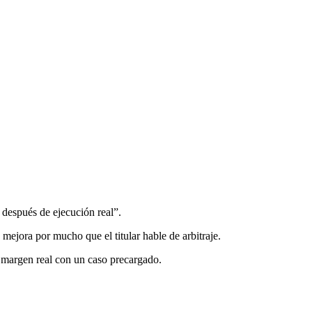
 después de ejecución real”.
 mejora por mucho que el titular hable de arbitraje.
 margen real con un caso precargado.