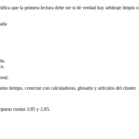
ifica que la primera lectura debe ser si de verdad hay arbitraje limpi
gada
ia.
ca.
real.
smo tiempo, conectar con calculadoras, glosario y artículos del cluster.
mparas cuotas 3.85 y 2.85.