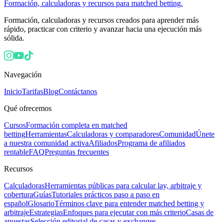
Formación, calculadoras y recursos para matched betting.
Formación, calculadoras y recursos creados para aprender más
rápido, practicar con criterio y avanzar hacia una ejecución más
sólida.
Navegación
Inicio
Tarifas
Blog
Contáctanos
Qué ofrecemos
Cursos
Formación completa en matched
betting
Herramientas
Calculadoras y comparadores
Comunidad
Únete
a nuestra comunidad activa
Afiliados
Programa de afiliados
rentable
FAQ
Preguntas frecuentes
Recursos
Calculadoras
Herramientas públicas para calcular lay, arbitraje y
cobertura
Guías
Tutoriales prácticos paso a paso en
español
Glosario
Términos clave para entender matched betting y
arbitraje
Estrategias
Enfoques para ejecutar con más criterio
Casas de
apuestas
Selección editorial de casas y exchanges