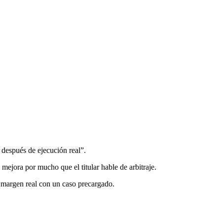
 después de ejecución real”.
 mejora por mucho que el titular hable de arbitraje.
 margen real con un caso precargado.