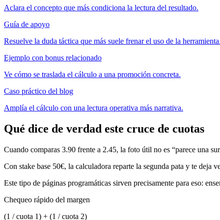
Aclara el concepto que más condiciona la lectura del resultado.
Guía de apoyo
Resuelve la duda táctica que más suele frenar el uso de la herramienta
Ejemplo con bonus relacionado
Ve cómo se traslada el cálculo a una promoción concreta.
Caso práctico del blog
Amplía el cálculo con una lectura operativa más narrativa.
Qué dice de verdad este cruce de cuotas
Cuando comparas 3.90 frente a 2.45, la foto útil no es “parece una sur
Con stake base 50€, la calculadora reparte la segunda pata y te deja ve
Este tipo de páginas programáticas sirven precisamente para eso: en
Chequeo rápido del margen
(1 / cuota 1) + (1 / cuota 2)