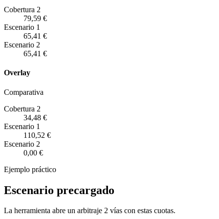
Cobertura 2
79,59 €
Escenario
1
65,41 €
Escenario
2
65,41 €
Overlay
Comparativa
Cobertura 2
34,48 €
Escenario
1
110,52 €
Escenario
2
0,00 €
Ejemplo práctico
Escenario precargado
La herramienta abre un arbitraje 2 vías con estas cuotas.