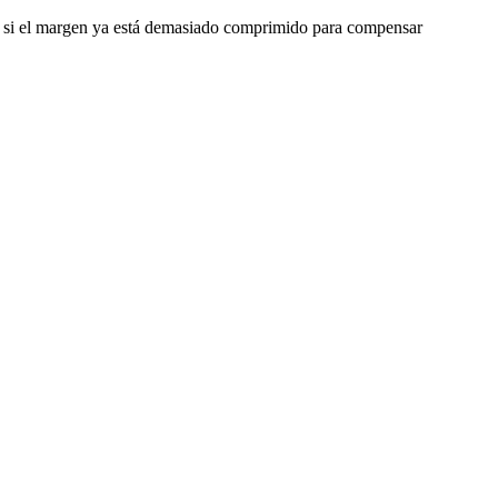
o o si el margen ya está demasiado comprimido para compensar