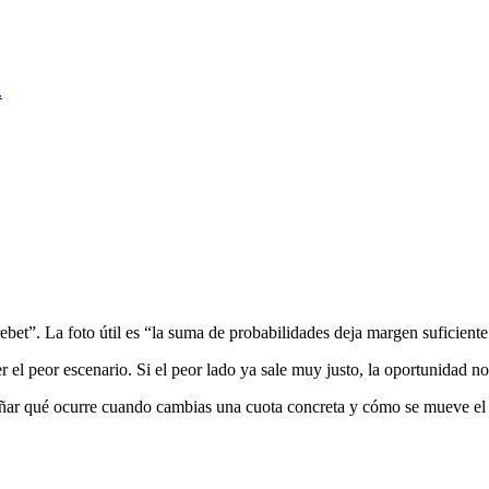
.
ebet”. La foto útil es “la suma de probabilidades deja margen suficiente
r el peor escenario. Si el peor lado ya sale muy justo, la oportunidad no
señar qué ocurre cuando cambias una cuota concreta y cómo se mueve el