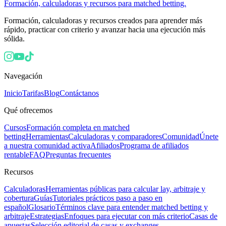
Formación, calculadoras y recursos para matched betting.
Formación, calculadoras y recursos creados para aprender más
rápido, practicar con criterio y avanzar hacia una ejecución más
sólida.
Navegación
Inicio
Tarifas
Blog
Contáctanos
Qué ofrecemos
Cursos
Formación completa en matched
betting
Herramientas
Calculadoras y comparadores
Comunidad
Únete
a nuestra comunidad activa
Afiliados
Programa de afiliados
rentable
FAQ
Preguntas frecuentes
Recursos
Calculadoras
Herramientas públicas para calcular lay, arbitraje y
cobertura
Guías
Tutoriales prácticos paso a paso en
español
Glosario
Términos clave para entender matched betting y
arbitraje
Estrategias
Enfoques para ejecutar con más criterio
Casas de
apuestas
Selección editorial de casas y exchanges