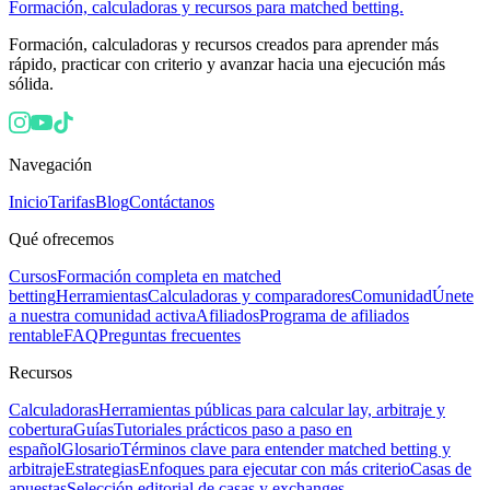
Formación, calculadoras y recursos para matched betting.
Formación, calculadoras y recursos creados para aprender más
rápido, practicar con criterio y avanzar hacia una ejecución más
sólida.
Navegación
Inicio
Tarifas
Blog
Contáctanos
Qué ofrecemos
Cursos
Formación completa en matched
betting
Herramientas
Calculadoras y comparadores
Comunidad
Únete
a nuestra comunidad activa
Afiliados
Programa de afiliados
rentable
FAQ
Preguntas frecuentes
Recursos
Calculadoras
Herramientas públicas para calcular lay, arbitraje y
cobertura
Guías
Tutoriales prácticos paso a paso en
español
Glosario
Términos clave para entender matched betting y
arbitraje
Estrategias
Enfoques para ejecutar con más criterio
Casas de
apuestas
Selección editorial de casas y exchanges