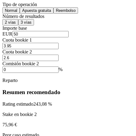
Tipo de operación
Normal
Apuesta gratuita
Reembolso
Número de resultados
2 vías
3 vías
Importe base
EUR
Cuota bookie 1
Cuota bookie 2
Comisión bookie 2
%
Reparto
Resumen recomendado
Rating estimado
243,08 %
Stake en bookie 2
75,96 €
Peor caso estimado