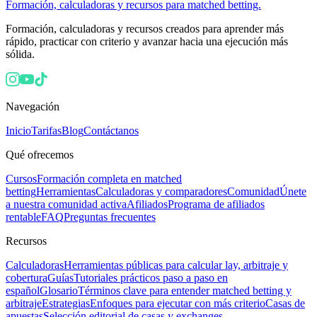
Formación, calculadoras y recursos para matched betting.
Formación, calculadoras y recursos creados para aprender más
rápido, practicar con criterio y avanzar hacia una ejecución más
sólida.
Navegación
Inicio
Tarifas
Blog
Contáctanos
Qué ofrecemos
Cursos
Formación completa en matched
betting
Herramientas
Calculadoras y comparadores
Comunidad
Únete
a nuestra comunidad activa
Afiliados
Programa de afiliados
rentable
FAQ
Preguntas frecuentes
Recursos
Calculadoras
Herramientas públicas para calcular lay, arbitraje y
cobertura
Guías
Tutoriales prácticos paso a paso en
español
Glosario
Términos clave para entender matched betting y
arbitraje
Estrategias
Enfoques para ejecutar con más criterio
Casas de
apuestas
Selección editorial de casas y exchanges