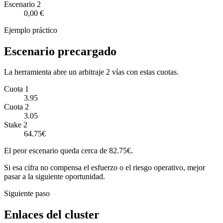
Escenario
2
0,00 €
Ejemplo práctico
Escenario precargado
La herramienta abre un arbitraje 2 vías con estas cuotas.
Cuota 1
3.95
Cuota 2
3.05
Stake 2
64.75€
El peor escenario queda cerca de 82.75€.
Si esa cifra no compensa el esfuerzo o el riesgo operativo, mejor
pasar a la siguiente oportunidad.
Siguiente paso
Enlaces del cluster