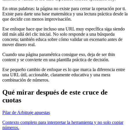
En otras palabras: la página no existe para cerrar la operación por ti.
Existe para darte una base matemática y una lectura práctica desde la
que decidir con menos improvisación.
Ese enfoque hace que incluso una URL muy específica siga siendo
útil más allá del clic inicial. No solo responde a una búsqueda
concreta; también educa sobre cómo validar un escenario antes de
mover dinero real.
Cuando una página paramétrica consigue eso, deja de ser thin
content y se convierte en una plantilla práctica de decisión.
Ese pequeño cambio de enfoque es lo que marca la diferencia entre
una URL útil, accionable, claramente educativa y una mera
combinación de números.
Qué mirar después de este cruce de
cuotas
Pilar de Arbitraje apuestas
Contexto completo para interpretar la herramienta y no solo copiar
números.