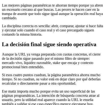
Las mejores páginas paramétricas te ahorran tiempo porque ya abren
un escenario cercano al que buscas. Las peores te hacen caer en la
trampa de asumir que todo sigue igual aunque la operación real haya
cambiado.
La disciplina correcta es sencilla: abrir, comparar, ajustar si hace falta
y ejecutar solo cuando el caso real y el caso precargado siguen
contando la misma historia.
La decisión final sigue siendo operativa
Aunque la URL ya venga preparada con cuotas concretas, el cierre
de la decisión sigue pasando por el mismo filtro de siempre:
mercado vivo, liquidez razonable, stake que encaja y contexto
promocional bien entendido.
Si esos cuatro puntos cuadran, la página paramétrica ahorra mucho
tiempo. Si no cuadran, su valor está en dejar claro por qué deberías
recalcular o directamente pasar a otra oportunidad.
Ese matiz importa mucho porque evita un uso superficial de las
páginas programáticas. La intención de búsqueda concreta atrae al
usuario, pero la utilidad real aparece cuando la URL le enseña
también a validar si ese caso específico merece ejecutarse hoy.