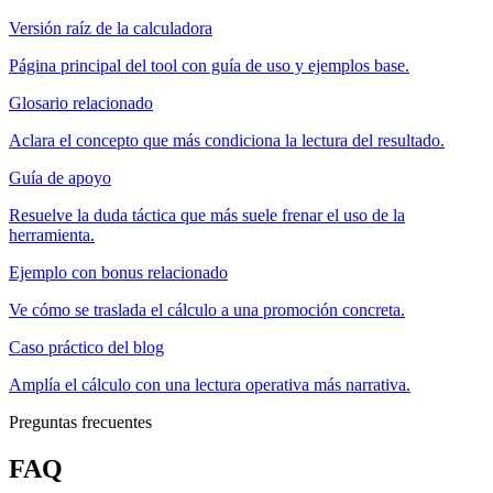
Versión raíz de la calculadora
Página principal del tool con guía de uso y ejemplos base.
Glosario relacionado
Aclara el concepto que más condiciona la lectura del resultado.
Guía de apoyo
Resuelve la duda táctica que más suele frenar el uso de la
herramienta.
Ejemplo con bonus relacionado
Ve cómo se traslada el cálculo a una promoción concreta.
Caso práctico del blog
Amplía el cálculo con una lectura operativa más narrativa.
Preguntas frecuentes
FAQ