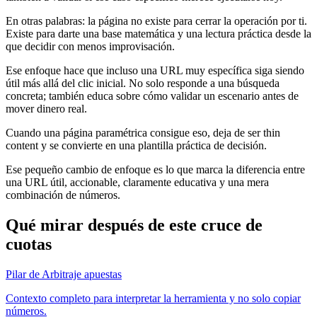
En otras palabras: la página no existe para cerrar la operación por ti.
Existe para darte una base matemática y una lectura práctica desde la
que decidir con menos improvisación.
Ese enfoque hace que incluso una URL muy específica siga siendo
útil más allá del clic inicial. No solo responde a una búsqueda
concreta; también educa sobre cómo validar un escenario antes de
mover dinero real.
Cuando una página paramétrica consigue eso, deja de ser thin
content y se convierte en una plantilla práctica de decisión.
Ese pequeño cambio de enfoque es lo que marca la diferencia entre
una URL útil, accionable, claramente educativa y una mera
combinación de números.
Qué mirar después de este cruce de
cuotas
Pilar de Arbitraje apuestas
Contexto completo para interpretar la herramienta y no solo copiar
números.