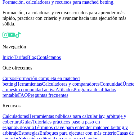
Formación, calculadoras y recursos para matched betting.
Formación, calculadoras y recursos creados para aprender más
rápido, practicar con criterio y avanzar hacia una ejecución más
sólida.
Navegación
Inicio
Tarifas
Blog
Contáctanos
Qué ofrecemos
Cursos
Formación completa en matched
betting
Herramientas
Calculadoras y comparadores
Comunidad
Únete
a nuestra comunidad activa
Afiliados
Programa de afiliados
rentable
FAQ
Preguntas frecuentes
Recursos
Calculadoras
Herramientas públicas para calcular lay, arbitraje y
cobertura
Guías
Tutoriales prácticos paso a paso en
español
Glosario
Términos clave para entender matched betting y
arbitraje
Estrategias
Enfoques para ejecutar con más criterio
Casas de
apuestas
Selección editorial de casas y exchanges