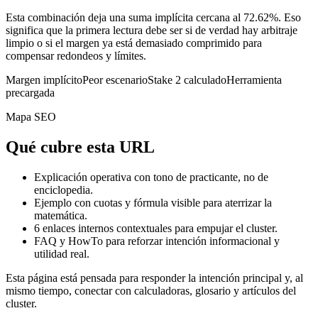
Esta combinación deja una suma implícita cercana al 72.62%. Eso
significa que la primera lectura debe ser si de verdad hay arbitraje
limpio o si el margen ya está demasiado comprimido para
compensar redondeos y límites.
Margen implícito
Peor escenario
Stake 2 calculado
Herramienta
precargada
Mapa SEO
Qué cubre esta URL
Explicación operativa con tono de practicante, no de
enciclopedia.
Ejemplo con cuotas y fórmula visible para aterrizar la
matemática.
6
enlaces internos contextuales para empujar el cluster.
FAQ y HowTo para reforzar intención informacional y
utilidad real.
Esta página está pensada para responder la intención principal y, al
mismo tiempo, conectar con calculadoras, glosario y artículos del
cluster.