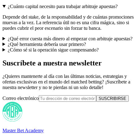
¿Cuánto capital necesito para trabajar arbitraje apuestas?
Depende del stake, de la responsabilidad y de cuántas promociones
muevas a la vez. La referencia útil no es una cifra mágica, sino si
puedes cubrir el peor escenario sin forzar tu banca.
¿Qué error cuesta más dinero al empezar con arbitraje apuestas?
¿Qué herramienta debería usar primero?
¿Cómo sé si la operación sigue compensando?
Suscríbete a nuestra newsletter
¿Quieres mantenerte al día con las últimas noticias, estrategias y
ofertas exclusivas en el mundo del matched betting? ¡Suscríbete a
nuestra newsletter y no te pierdas ni un solo detalle!
Correo electrónico
SUSCRIBIRSE
Master Bet Academy