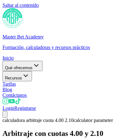
Saltar al contenido
Master Bet Academy
Formación, calculadoras y recursos prácticos
Inicio
Qué ofrecemos
Recursos
Tarifas
Blog
Contáctanos
Login
Registrarse
calculadora arbitraje cuota 4.00 2.10
calculator parameter
Arbitraje con cuotas 4.00 y 2.10