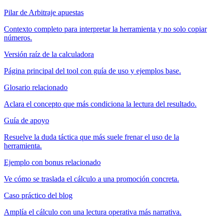
Pilar de Arbitraje apuestas
Contexto completo para interpretar la herramienta y no solo copiar
números.
Versión raíz de la calculadora
Página principal del tool con guía de uso y ejemplos base.
Glosario relacionado
Aclara el concepto que más condiciona la lectura del resultado.
Guía de apoyo
Resuelve la duda táctica que más suele frenar el uso de la
herramienta.
Ejemplo con bonus relacionado
Ve cómo se traslada el cálculo a una promoción concreta.
Caso práctico del blog
Amplía el cálculo con una lectura operativa más narrativa.