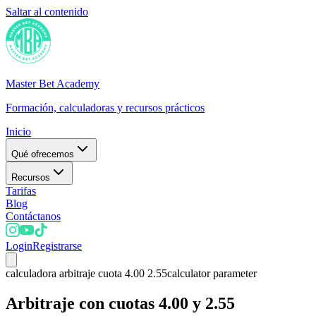
Saltar al contenido
Master Bet Academy
Formación, calculadoras y recursos prácticos
Inicio
Qué ofrecemos
Recursos
Tarifas
Blog
Contáctanos
Login
Registrarse
calculadora arbitraje cuota 4.00 2.55
calculator parameter
Arbitraje con cuotas 4.00 y 2.55