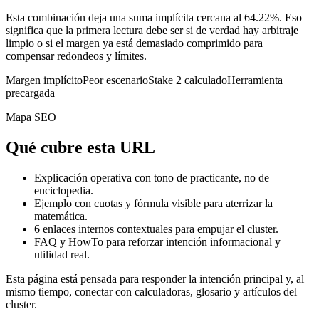
Esta combinación deja una suma implícita cercana al 64.22%. Eso
significa que la primera lectura debe ser si de verdad hay arbitraje
limpio o si el margen ya está demasiado comprimido para
compensar redondeos y límites.
Margen implícito
Peor escenario
Stake 2 calculado
Herramienta
precargada
Mapa SEO
Qué cubre esta URL
Explicación operativa con tono de practicante, no de
enciclopedia.
Ejemplo con cuotas y fórmula visible para aterrizar la
matemática.
6
enlaces internos contextuales para empujar el cluster.
FAQ y HowTo para reforzar intención informacional y
utilidad real.
Esta página está pensada para responder la intención principal y, al
mismo tiempo, conectar con calculadoras, glosario y artículos del
cluster.