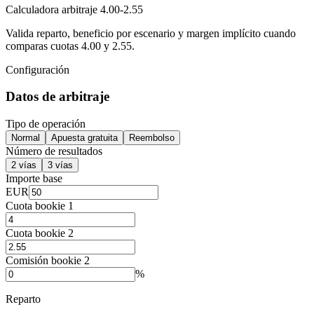
Calculadora arbitraje 4.00-2.55
Valida reparto, beneficio por escenario y margen implícito cuando
comparas cuotas 4.00 y 2.55.
Configuración
Datos de arbitraje
Tipo de operación
Normal
Apuesta gratuita
Reembolso
Número de resultados
2 vías
3 vías
Importe base
EUR
Cuota bookie 1
Cuota bookie 2
Comisión bookie 2
%
Reparto