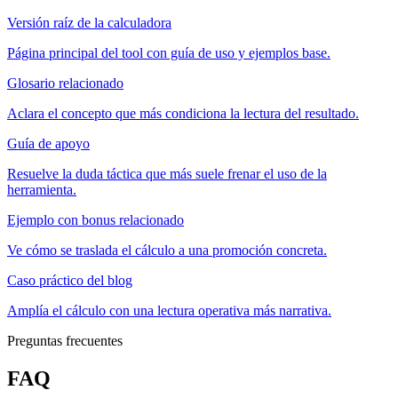
Versión raíz de la calculadora
Página principal del tool con guía de uso y ejemplos base.
Glosario relacionado
Aclara el concepto que más condiciona la lectura del resultado.
Guía de apoyo
Resuelve la duda táctica que más suele frenar el uso de la
herramienta.
Ejemplo con bonus relacionado
Ve cómo se traslada el cálculo a una promoción concreta.
Caso práctico del blog
Amplía el cálculo con una lectura operativa más narrativa.
Preguntas frecuentes
FAQ