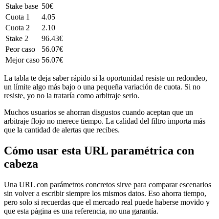
Stake base
50€
Cuota 1
4.05
Cuota 2
2.10
Stake 2
96.43€
Peor caso
56.07€
Mejor caso
56.07€
La tabla te deja saber rápido si la oportunidad resiste un redondeo,
un límite algo más bajo o una pequeña variación de cuota. Si no
resiste, yo no la trataría como arbitraje serio.
Muchos usuarios se ahorran disgustos cuando aceptan que un
arbitraje flojo no merece tiempo. La calidad del filtro importa más
que la cantidad de alertas que recibes.
Cómo usar esta URL paramétrica con
cabeza
Una URL con parámetros concretos sirve para comparar escenarios
sin volver a escribir siempre los mismos datos. Eso ahorra tiempo,
pero solo si recuerdas que el mercado real puede haberse movido y
que esta página es una referencia, no una garantía.