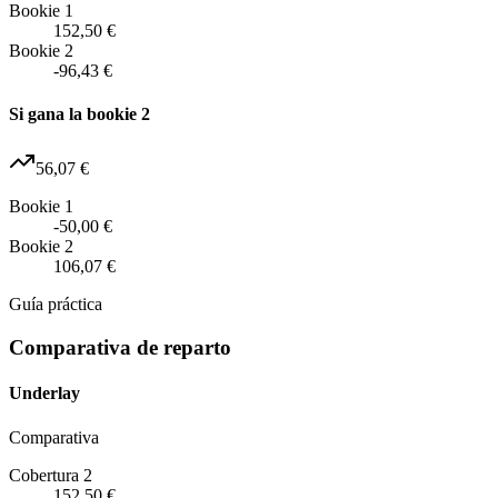
Bookie 1
152,50 €
Bookie 2
-96,43 €
Si gana la bookie 2
56,07 €
Bookie 1
-50,00 €
Bookie 2
106,07 €
Guía práctica
Comparativa de reparto
Underlay
Comparativa
Cobertura 2
152,50 €