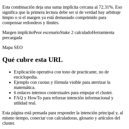
Esta combinación deja una suma implícita cercana al 72.31%. Eso
significa que la primera lectura debe ser si de verdad hay arbitraje
limpio o si el margen ya está demasiado comprimido para
compensar redondeos y límites.
Margen implícito
Peor escenario
Stake 2 calculado
Herramienta
precargada
Mapa SEO
Qué cubre esta URL
Explicación operativa con tono de practicante, no de
enciclopedia.
Ejemplo con cuotas y fórmula visible para aterrizar la
matemática.
6
enlaces internos contextuales para empujar el cluster.
FAQ y HowTo para reforzar intención informacional y
utilidad real.
Esta página está pensada para responder la intención principal y, al
mismo tiempo, conectar con calculadoras, glosario y artículos del
cluster.