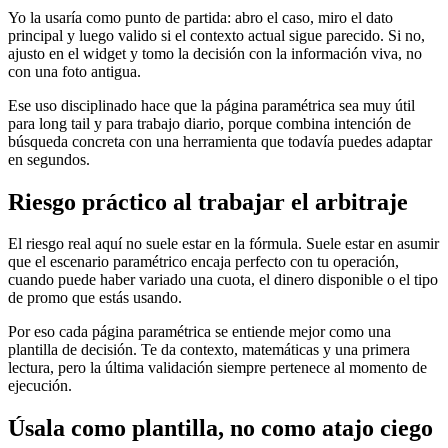
Yo la usaría como punto de partida: abro el caso, miro el dato
principal y luego valido si el contexto actual sigue parecido. Si no,
ajusto en el widget y tomo la decisión con la información viva, no
con una foto antigua.
Ese uso disciplinado hace que la página paramétrica sea muy útil
para long tail y para trabajo diario, porque combina intención de
búsqueda concreta con una herramienta que todavía puedes adaptar
en segundos.
Riesgo práctico al trabajar el arbitraje
El riesgo real aquí no suele estar en la fórmula. Suele estar en asumir
que el escenario paramétrico encaja perfecto con tu operación,
cuando puede haber variado una cuota, el dinero disponible o el tipo
de promo que estás usando.
Por eso cada página paramétrica se entiende mejor como una
plantilla de decisión. Te da contexto, matemáticas y una primera
lectura, pero la última validación siempre pertenece al momento de
ejecución.
Úsala como plantilla, no como atajo ciego