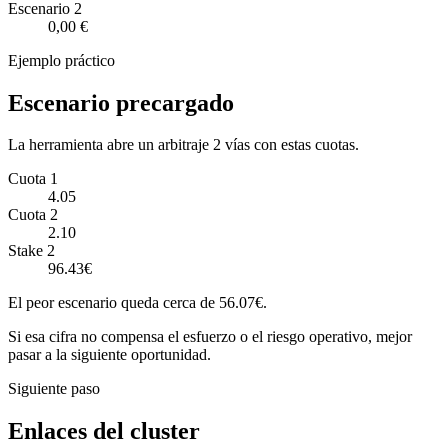
Escenario
2
0,00 €
Ejemplo práctico
Escenario precargado
La herramienta abre un arbitraje 2 vías con estas cuotas.
Cuota 1
4.05
Cuota 2
2.10
Stake 2
96.43€
El peor escenario queda cerca de 56.07€.
Si esa cifra no compensa el esfuerzo o el riesgo operativo, mejor
pasar a la siguiente oportunidad.
Siguiente paso
Enlaces del cluster