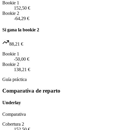
Bookie 1
152,50 €
Bookie 2
-64,29 €
Si gana la bookie 2
88,21 €
Bookie 1
-50,00 €
Bookie 2
138,21 €
Guía práctica
Comparativa de reparto
Underlay
Comparativa
Cobertura 2
152,50 €