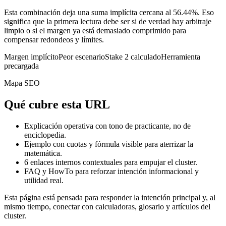
Esta combinación deja una suma implícita cercana al 56.44%. Eso
significa que la primera lectura debe ser si de verdad hay arbitraje
limpio o si el margen ya está demasiado comprimido para
compensar redondeos y límites.
Margen implícito
Peor escenario
Stake 2 calculado
Herramienta
precargada
Mapa SEO
Qué cubre esta URL
Explicación operativa con tono de practicante, no de
enciclopedia.
Ejemplo con cuotas y fórmula visible para aterrizar la
matemática.
6
enlaces internos contextuales para empujar el cluster.
FAQ y HowTo para reforzar intención informacional y
utilidad real.
Esta página está pensada para responder la intención principal y, al
mismo tiempo, conectar con calculadoras, glosario y artículos del
cluster.