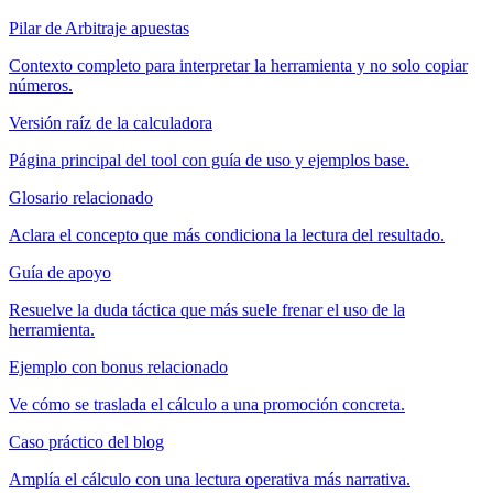
Pilar de Arbitraje apuestas
Contexto completo para interpretar la herramienta y no solo copiar
números.
Versión raíz de la calculadora
Página principal del tool con guía de uso y ejemplos base.
Glosario relacionado
Aclara el concepto que más condiciona la lectura del resultado.
Guía de apoyo
Resuelve la duda táctica que más suele frenar el uso de la
herramienta.
Ejemplo con bonus relacionado
Ve cómo se traslada el cálculo a una promoción concreta.
Caso práctico del blog
Amplía el cálculo con una lectura operativa más narrativa.