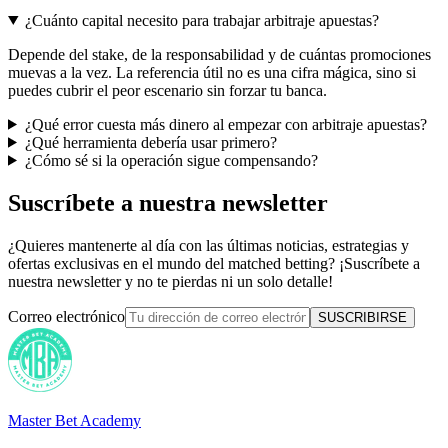
¿Cuánto capital necesito para trabajar arbitraje apuestas?
Depende del stake, de la responsabilidad y de cuántas promociones
muevas a la vez. La referencia útil no es una cifra mágica, sino si
puedes cubrir el peor escenario sin forzar tu banca.
¿Qué error cuesta más dinero al empezar con arbitraje apuestas?
¿Qué herramienta debería usar primero?
¿Cómo sé si la operación sigue compensando?
Suscríbete a nuestra newsletter
¿Quieres mantenerte al día con las últimas noticias, estrategias y
ofertas exclusivas en el mundo del matched betting? ¡Suscríbete a
nuestra newsletter y no te pierdas ni un solo detalle!
Correo electrónico
SUSCRIBIRSE
Master Bet Academy