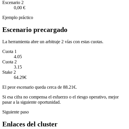
Escenario
2
0,00 €
Ejemplo práctico
Escenario precargado
La herramienta abre un arbitraje 2 vías con estas cuotas.
Cuota 1
4.05
Cuota 2
3.15
Stake 2
64.29€
El peor escenario queda cerca de 88.21€.
Si esa cifra no compensa el esfuerzo o el riesgo operativo, mejor
pasar a la siguiente oportunidad.
Siguiente paso
Enlaces del cluster