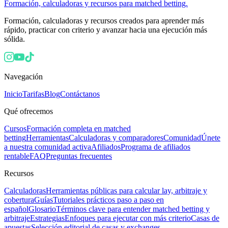
Formación, calculadoras y recursos para matched betting.
Formación, calculadoras y recursos creados para aprender más
rápido, practicar con criterio y avanzar hacia una ejecución más
sólida.
Navegación
Inicio
Tarifas
Blog
Contáctanos
Qué ofrecemos
Cursos
Formación completa en matched
betting
Herramientas
Calculadoras y comparadores
Comunidad
Únete
a nuestra comunidad activa
Afiliados
Programa de afiliados
rentable
FAQ
Preguntas frecuentes
Recursos
Calculadoras
Herramientas públicas para calcular lay, arbitraje y
cobertura
Guías
Tutoriales prácticos paso a paso en
español
Glosario
Términos clave para entender matched betting y
arbitraje
Estrategias
Enfoques para ejecutar con más criterio
Casas de
apuestas
Selección editorial de casas y exchanges