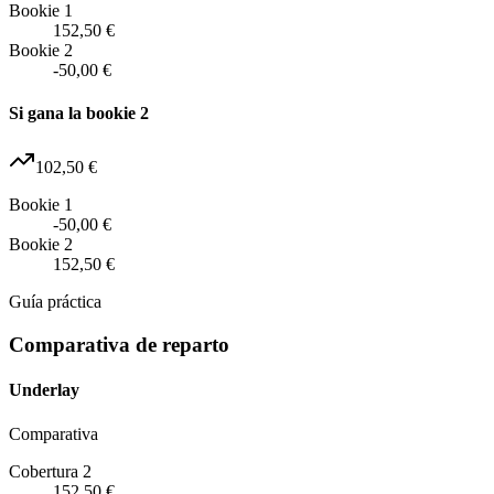
Bookie 1
152,50 €
Bookie 2
-50,00 €
Si gana la bookie 2
102,50 €
Bookie 1
-50,00 €
Bookie 2
152,50 €
Guía práctica
Comparativa de reparto
Underlay
Comparativa
Cobertura 2
152,50 €