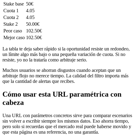
Stake base
50€
Cuota 1
4.05
Cuota 2
4.05
Stake 2
50.00€
Peor caso
102.50€
Mejor caso
102.50€
La tabla te deja saber rápido si la oportunidad resiste un redondeo,
un límite algo más bajo o una pequeña variación de cuota. Si no
resiste, yo no la trataría como arbitraje serio.
Muchos usuarios se ahorran disgustos cuando aceptan que un
arbitraje flojo no merece tiempo. La calidad del filtro importa más
que la cantidad de alertas que recibes.
Cómo usar esta URL paramétrica con
cabeza
Una URL con parámetros concretos sirve para comparar escenarios
sin volver a escribir siempre los mismos datos. Eso ahorra tiempo,
pero solo si recuerdas que el mercado real puede haberse movido y
que esta página es una referencia, no una garantía.