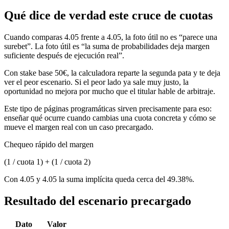
Qué dice de verdad este cruce de cuotas
Cuando comparas 4.05 frente a 4.05, la foto útil no es “parece una
surebet”. La foto útil es “la suma de probabilidades deja margen
suficiente después de ejecución real”.
Con stake base 50€, la calculadora reparte la segunda pata y te deja
ver el peor escenario. Si el peor lado ya sale muy justo, la
oportunidad no mejora por mucho que el titular hable de arbitraje.
Este tipo de páginas programáticas sirven precisamente para eso:
enseñar qué ocurre cuando cambias una cuota concreta y cómo se
mueve el margen real con un caso precargado.
Chequeo rápido del margen
(1 / cuota 1) + (1 / cuota 2)
Con 4.05 y 4.05 la suma implícita queda cerca del 49.38%.
Resultado del escenario precargado
Dato
Valor