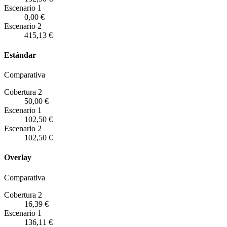
Escenario
1
0,00 €
Escenario
2
415,13 €
Estándar
Comparativa
Cobertura 2
50,00 €
Escenario
1
102,50 €
Escenario
2
102,50 €
Overlay
Comparativa
Cobertura 2
16,39 €
Escenario
1
136,11 €