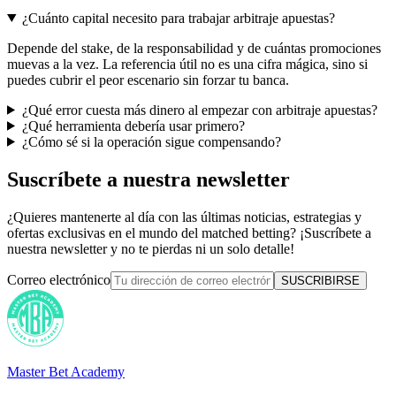
¿Cuánto capital necesito para trabajar arbitraje apuestas?
Depende del stake, de la responsabilidad y de cuántas promociones
muevas a la vez. La referencia útil no es una cifra mágica, sino si
puedes cubrir el peor escenario sin forzar tu banca.
¿Qué error cuesta más dinero al empezar con arbitraje apuestas?
¿Qué herramienta debería usar primero?
¿Cómo sé si la operación sigue compensando?
Suscríbete a nuestra newsletter
¿Quieres mantenerte al día con las últimas noticias, estrategias y
ofertas exclusivas en el mundo del matched betting? ¡Suscríbete a
nuestra newsletter y no te pierdas ni un solo detalle!
Correo electrónico
SUSCRIBIRSE
Master Bet Academy