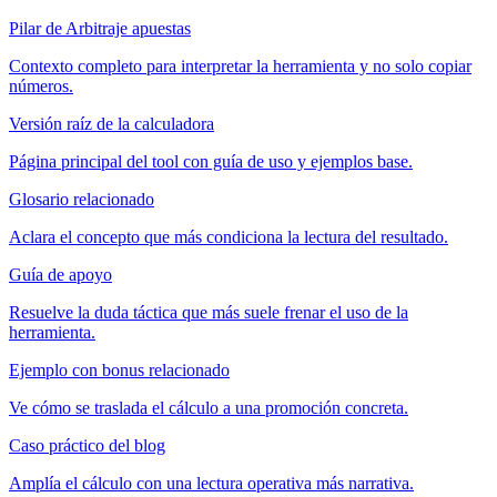
Pilar de Arbitraje apuestas
Contexto completo para interpretar la herramienta y no solo copiar
números.
Versión raíz de la calculadora
Página principal del tool con guía de uso y ejemplos base.
Glosario relacionado
Aclara el concepto que más condiciona la lectura del resultado.
Guía de apoyo
Resuelve la duda táctica que más suele frenar el uso de la
herramienta.
Ejemplo con bonus relacionado
Ve cómo se traslada el cálculo a una promoción concreta.
Caso práctico del blog
Amplía el cálculo con una lectura operativa más narrativa.