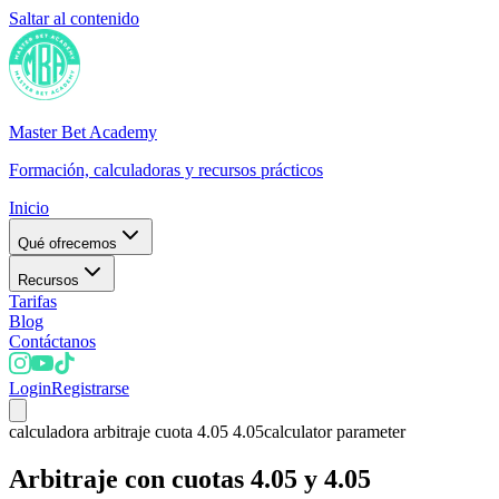
Saltar al contenido
Master Bet Academy
Formación, calculadoras y recursos prácticos
Inicio
Qué ofrecemos
Recursos
Tarifas
Blog
Contáctanos
Login
Registrarse
calculadora arbitraje cuota 4.05 4.05
calculator parameter
Arbitraje con cuotas 4.05 y 4.05