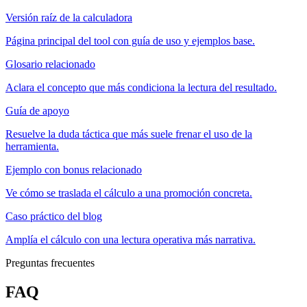
Versión raíz de la calculadora
Página principal del tool con guía de uso y ejemplos base.
Glosario relacionado
Aclara el concepto que más condiciona la lectura del resultado.
Guía de apoyo
Resuelve la duda táctica que más suele frenar el uso de la
herramienta.
Ejemplo con bonus relacionado
Ve cómo se traslada el cálculo a una promoción concreta.
Caso práctico del blog
Amplía el cálculo con una lectura operativa más narrativa.
Preguntas frecuentes
FAQ