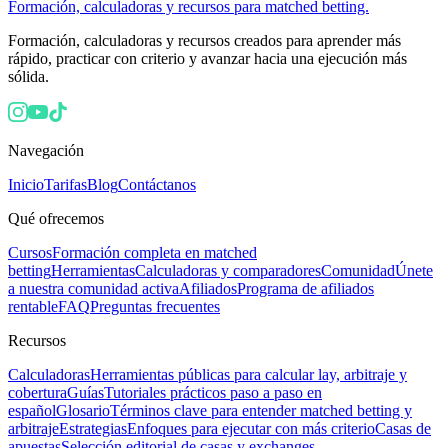
Formación, calculadoras y recursos para matched betting.
Formación, calculadoras y recursos creados para aprender más
rápido, practicar con criterio y avanzar hacia una ejecución más
sólida.
Navegación
Inicio
Tarifas
Blog
Contáctanos
Qué ofrecemos
Cursos
Formación completa en matched
betting
Herramientas
Calculadoras y comparadores
Comunidad
Únete
a nuestra comunidad activa
Afiliados
Programa de afiliados
rentable
FAQ
Preguntas frecuentes
Recursos
Calculadoras
Herramientas públicas para calcular lay, arbitraje y
cobertura
Guías
Tutoriales prácticos paso a paso en
español
Glosario
Términos clave para entender matched betting y
arbitraje
Estrategias
Enfoques para ejecutar con más criterio
Casas de
apuestas
Selección editorial de casas y exchanges