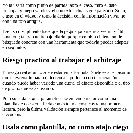
Yo la usaría como punto de partida: abro el caso, miro el dato
principal y luego valido si el contexto actual sigue parecido. Si no,
ajusto en el widget y tomo la decisión con la información viva, no
con una foto antigua.
Ese uso disciplinado hace que la página paramétrica sea muy útil
para long tail y para trabajo diario, porque combina intención de
búsqueda concreta con una herramienta que todavía puedes adaptar
en segundos.
Riesgo práctico al trabajar el arbitraje
El riesgo real aquí no suele estar en la fórmula. Suele estar en asumir
que el escenario paramétrico encaja perfecto con tu operación,
cuando puede haber variado una cuota, el dinero disponible o el tipo
de promo que estás usando.
Por eso cada página paramétrica se entiende mejor como una
plantilla de decisión. Te da contexto, matemáticas y una primera
lectura, pero la última validación siempre pertenece al momento de
ejecución.
Úsala como plantilla, no como atajo ciego