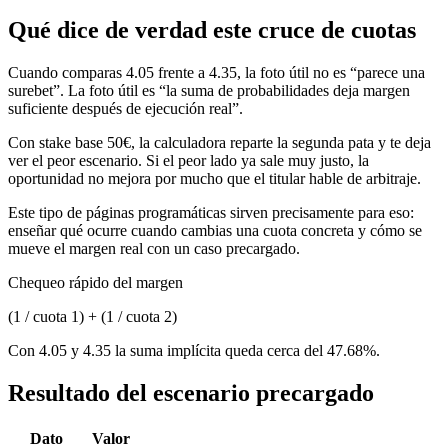
Qué dice de verdad este cruce de cuotas
Cuando comparas 4.05 frente a 4.35, la foto útil no es “parece una
surebet”. La foto útil es “la suma de probabilidades deja margen
suficiente después de ejecución real”.
Con stake base 50€, la calculadora reparte la segunda pata y te deja
ver el peor escenario. Si el peor lado ya sale muy justo, la
oportunidad no mejora por mucho que el titular hable de arbitraje.
Este tipo de páginas programáticas sirven precisamente para eso:
enseñar qué ocurre cuando cambias una cuota concreta y cómo se
mueve el margen real con un caso precargado.
Chequeo rápido del margen
(1 / cuota 1) + (1 / cuota 2)
Con 4.05 y 4.35 la suma implícita queda cerca del 47.68%.
Resultado del escenario precargado
Dato
Valor