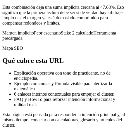
Esta combinación deja una suma implícita cercana al 47.68%. Eso
significa que la primera lectura debe ser si de verdad hay arbitraje
limpio o si el margen ya está demasiado comprimido para
compensar redondeos y límites.
Margen implícito
Peor escenario
Stake 2 calculado
Herramienta
precargada
Mapa SEO
Qué cubre esta URL
Explicación operativa con tono de practicante, no de
enciclopedia.
Ejemplo con cuotas y fórmula visible para aterrizar la
matemática.
6
enlaces internos contextuales para empujar el cluster.
FAQ y HowTo para reforzar intención informacional y
utilidad real.
Esta página está pensada para responder la intención principal y, al
mismo tiempo, conectar con calculadoras, glosario y artículos del
cluster.