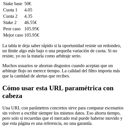
Stake base
50€
Cuota 1
4.05
Cuota 2
4.35
Stake 2
46.55€
Peor caso
105.95€
Mejor caso
105.95€
La tabla te deja saber rápido si la oportunidad resiste un redondeo,
un límite algo más bajo o una pequeña variación de cuota. Si no
resiste, yo no la trataría como arbitraje serio.
Muchos usuarios se ahorran disgustos cuando aceptan que un
arbitraje flojo no merece tiempo. La calidad del filtro importa más
que la cantidad de alertas que recibes.
Cómo usar esta URL paramétrica con
cabeza
Una URL con parámetros concretos sirve para comparar escenarios
sin volver a escribir siempre los mismos datos. Eso ahorra tiempo,
pero solo si recuerdas que el mercado real puede haberse movido y
que esta página es una referencia, no una garantía.