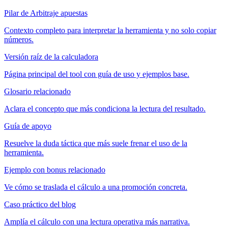
Pilar de Arbitraje apuestas
Contexto completo para interpretar la herramienta y no solo copiar
números.
Versión raíz de la calculadora
Página principal del tool con guía de uso y ejemplos base.
Glosario relacionado
Aclara el concepto que más condiciona la lectura del resultado.
Guía de apoyo
Resuelve la duda táctica que más suele frenar el uso de la
herramienta.
Ejemplo con bonus relacionado
Ve cómo se traslada el cálculo a una promoción concreta.
Caso práctico del blog
Amplía el cálculo con una lectura operativa más narrativa.