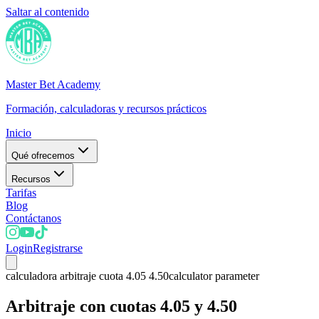
Saltar al contenido
Master Bet Academy
Formación, calculadoras y recursos prácticos
Inicio
Qué ofrecemos
Recursos
Tarifas
Blog
Contáctanos
Login
Registrarse
calculadora arbitraje cuota 4.05 4.50
calculator parameter
Arbitraje con cuotas 4.05 y 4.50