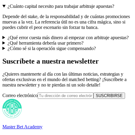
¿Cuánto capital necesito para trabajar arbitraje apuestas?
Depende del stake, de la responsabilidad y de cuántas promociones
muevas a la vez. La referencia útil no es una cifra mágica, sino si
puedes cubrir el peor escenario sin forzar tu banca.
¿Qué error cuesta más dinero al empezar con arbitraje apuestas?
¿Qué herramienta debería usar primero?
¿Cómo sé si la operación sigue compensando?
Suscríbete a nuestra newsletter
¿Quieres mantenerte al día con las últimas noticias, estrategias y
ofertas exclusivas en el mundo del matched betting? ¡Suscríbete a
nuestra newsletter y no te pierdas ni un solo detalle!
Correo electrónico
SUSCRIBIRSE
Master Bet Academy