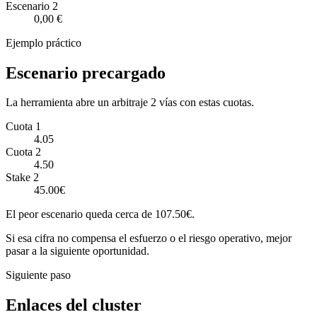
Escenario
2
0,00 €
Ejemplo práctico
Escenario precargado
La herramienta abre un arbitraje 2 vías con estas cuotas.
Cuota 1
4.05
Cuota 2
4.50
Stake 2
45.00€
El peor escenario queda cerca de 107.50€.
Si esa cifra no compensa el esfuerzo o el riesgo operativo, mejor
pasar a la siguiente oportunidad.
Siguiente paso
Enlaces del cluster