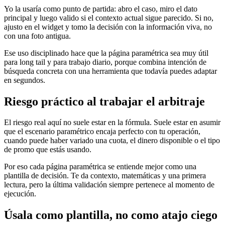
Yo la usaría como punto de partida: abro el caso, miro el dato
principal y luego valido si el contexto actual sigue parecido. Si no,
ajusto en el widget y tomo la decisión con la información viva, no
con una foto antigua.
Ese uso disciplinado hace que la página paramétrica sea muy útil
para long tail y para trabajo diario, porque combina intención de
búsqueda concreta con una herramienta que todavía puedes adaptar
en segundos.
Riesgo práctico al trabajar el arbitraje
El riesgo real aquí no suele estar en la fórmula. Suele estar en asumir
que el escenario paramétrico encaja perfecto con tu operación,
cuando puede haber variado una cuota, el dinero disponible o el tipo
de promo que estás usando.
Por eso cada página paramétrica se entiende mejor como una
plantilla de decisión. Te da contexto, matemáticas y una primera
lectura, pero la última validación siempre pertenece al momento de
ejecución.
Úsala como plantilla, no como atajo ciego