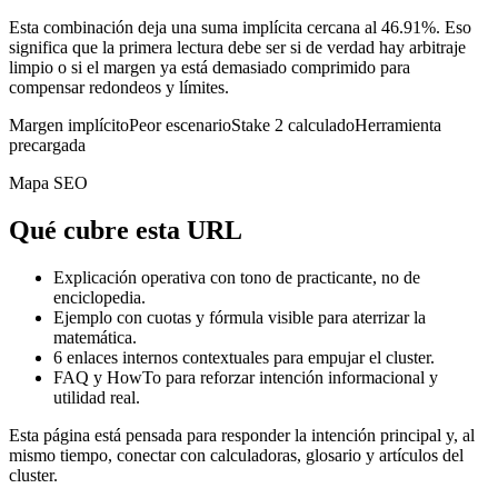
Esta combinación deja una suma implícita cercana al 46.91%. Eso
significa que la primera lectura debe ser si de verdad hay arbitraje
limpio o si el margen ya está demasiado comprimido para
compensar redondeos y límites.
Margen implícito
Peor escenario
Stake 2 calculado
Herramienta
precargada
Mapa SEO
Qué cubre esta URL
Explicación operativa con tono de practicante, no de
enciclopedia.
Ejemplo con cuotas y fórmula visible para aterrizar la
matemática.
6
enlaces internos contextuales para empujar el cluster.
FAQ y HowTo para reforzar intención informacional y
utilidad real.
Esta página está pensada para responder la intención principal y, al
mismo tiempo, conectar con calculadoras, glosario y artículos del
cluster.