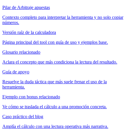
Pilar de Arbitraje apuestas
Contexto completo para interpretar la herramienta y no solo copiar
números.
Versión raíz de la calculadora
Página principal del tool con guía de uso y ejemplos base.
Glosario relacionado
Aclara el concepto que más condiciona la lectura del resultado.
Guía de apoyo
Resuelve la duda táctica que más suele frenar el uso de la
herramienta.
Ejemplo con bonus relacionado
Ve cómo se traslada el cálculo a una promoción concreta.
Caso práctico del blog
Amplía el cálculo con una lectura operativa más narrativa.