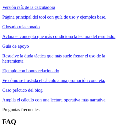
Versión raíz de la calculadora
Página principal del tool con guía de uso y ejemplos base.
Glosario relacionado
Aclara el concepto que más condiciona la lectura del resultado.
Guía de apoyo
Resuelve la duda táctica que más suele frenar el uso de la
herramienta.
Ejemplo con bonus relacionado
Ve cómo se traslada el cálculo a una promoción concreta.
Caso práctico del blog
Amplía el cálculo con una lectura operativa más narrativa.
Preguntas frecuentes
FAQ