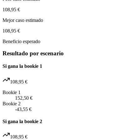
108,95 €
Mejor caso estimado
108,95 €
Beneficio esperado
Resultado por escenario
Si gana la bookie 1
108,95 €
Bookie 1
152,50 €
Bookie 2
-43,55 €
Si gana la bookie 2
108,95 €