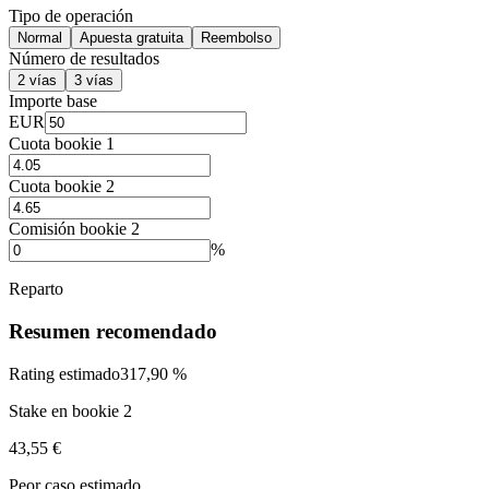
Tipo de operación
Normal
Apuesta gratuita
Reembolso
Número de resultados
2 vías
3 vías
Importe base
EUR
Cuota bookie 1
Cuota bookie 2
Comisión bookie 2
%
Reparto
Resumen recomendado
Rating estimado
317,90 %
Stake en bookie 2
43,55 €
Peor caso estimado