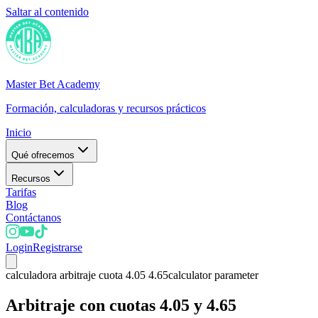
Saltar al contenido
Master Bet Academy
Formación, calculadoras y recursos prácticos
Inicio
Qué ofrecemos
Recursos
Tarifas
Blog
Contáctanos
Login
Registrarse
calculadora arbitraje cuota 4.05 4.65
calculator parameter
Arbitraje con cuotas 4.05 y 4.65