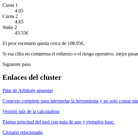
Cuota 1
4.05
Cuota 2
4.65
Stake 2
43.55€
El peor escenario queda cerca de 108.95€.
Si esa cifra no compensa el esfuerzo o el riesgo operativo, mejor pasar
Siguiente paso
Enlaces del cluster
Pilar de Arbitraje apuestas
Contexto completo para interpretar la herramienta y no solo copiar n
Versión raíz de la calculadora
Página principal del tool con guía de uso y ejemplos base.
Glosario relacionado