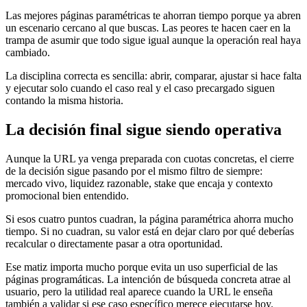
Las mejores páginas paramétricas te ahorran tiempo porque ya abren
un escenario cercano al que buscas. Las peores te hacen caer en la
trampa de asumir que todo sigue igual aunque la operación real haya
cambiado.
La disciplina correcta es sencilla: abrir, comparar, ajustar si hace falta
y ejecutar solo cuando el caso real y el caso precargado siguen
contando la misma historia.
La decisión final sigue siendo operativa
Aunque la URL ya venga preparada con cuotas concretas, el cierre
de la decisión sigue pasando por el mismo filtro de siempre:
mercado vivo, liquidez razonable, stake que encaja y contexto
promocional bien entendido.
Si esos cuatro puntos cuadran, la página paramétrica ahorra mucho
tiempo. Si no cuadran, su valor está en dejar claro por qué deberías
recalcular o directamente pasar a otra oportunidad.
Ese matiz importa mucho porque evita un uso superficial de las
páginas programáticas. La intención de búsqueda concreta atrae al
usuario, pero la utilidad real aparece cuando la URL le enseña
también a validar si ese caso específico merece ejecutarse hoy.