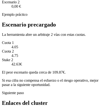
Escenario
2
0,00 €
Ejemplo práctico
Escenario precargado
La herramienta abre un arbitraje 2 vías con estas cuotas.
Cuota 1
4.05
Cuota 2
4.75
Stake 2
42.63€
El peor escenario queda cerca de 109.87€.
Si esa cifra no compensa el esfuerzo o el riesgo operativo, mejor
pasar a la siguiente oportunidad.
Siguiente paso
Enlaces del cluster