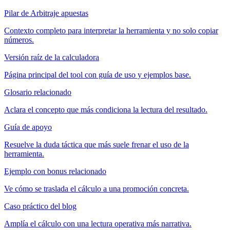
Pilar de Arbitraje apuestas
Contexto completo para interpretar la herramienta y no solo copiar
números.
Versión raíz de la calculadora
Página principal del tool con guía de uso y ejemplos base.
Glosario relacionado
Aclara el concepto que más condiciona la lectura del resultado.
Guía de apoyo
Resuelve la duda táctica que más suele frenar el uso de la
herramienta.
Ejemplo con bonus relacionado
Ve cómo se traslada el cálculo a una promoción concreta.
Caso práctico del blog
Amplía el cálculo con una lectura operativa más narrativa.