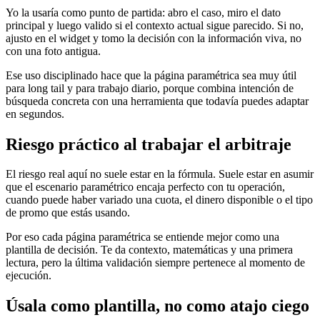
Yo la usaría como punto de partida: abro el caso, miro el dato
principal y luego valido si el contexto actual sigue parecido. Si no,
ajusto en el widget y tomo la decisión con la información viva, no
con una foto antigua.
Ese uso disciplinado hace que la página paramétrica sea muy útil
para long tail y para trabajo diario, porque combina intención de
búsqueda concreta con una herramienta que todavía puedes adaptar
en segundos.
Riesgo práctico al trabajar el arbitraje
El riesgo real aquí no suele estar en la fórmula. Suele estar en asumir
que el escenario paramétrico encaja perfecto con tu operación,
cuando puede haber variado una cuota, el dinero disponible o el tipo
de promo que estás usando.
Por eso cada página paramétrica se entiende mejor como una
plantilla de decisión. Te da contexto, matemáticas y una primera
lectura, pero la última validación siempre pertenece al momento de
ejecución.
Úsala como plantilla, no como atajo ciego