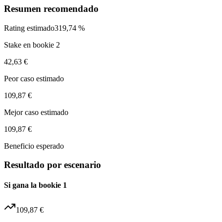
Resumen recomendado
Rating estimado
319,74 %
Stake en bookie 2
42,63 €
Peor caso estimado
109,87 €
Mejor caso estimado
109,87 €
Beneficio esperado
Resultado por escenario
Si gana la bookie 1
109,87 €