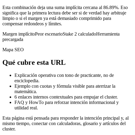
Esta combinación deja una suma implícita cercana al 86.89%. Eso
significa que la primera lectura debe ser si de verdad hay arbitraje
limpio o si el margen ya está demasiado comprimido para
compensar redondeos y límites.
Margen implícito
Peor escenario
Stake 2 calculado
Herramienta
precargada
Mapa SEO
Qué cubre esta URL
Explicación operativa con tono de practicante, no de
enciclopedia.
Ejemplo con cuotas y fórmula visible para aterrizar la
matemática.
6
enlaces internos contextuales para empujar el cluster.
FAQ y HowTo para reforzar intención informacional y
utilidad real.
Esta página está pensada para responder la intención principal y, al
mismo tiempo, conectar con calculadoras, glosario y artículos del
cluster.