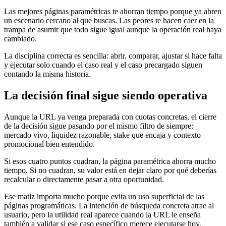
Las mejores páginas paramétricas te ahorran tiempo porque ya abren
un escenario cercano al que buscas. Las peores te hacen caer en la
trampa de asumir que todo sigue igual aunque la operación real haya
cambiado.
La disciplina correcta es sencilla: abrir, comparar, ajustar si hace falta
y ejecutar solo cuando el caso real y el caso precargado siguen
contando la misma historia.
La decisión final sigue siendo operativa
Aunque la URL ya venga preparada con cuotas concretas, el cierre
de la decisión sigue pasando por el mismo filtro de siempre:
mercado vivo, liquidez razonable, stake que encaja y contexto
promocional bien entendido.
Si esos cuatro puntos cuadran, la página paramétrica ahorra mucho
tiempo. Si no cuadran, su valor está en dejar claro por qué deberías
recalcular o directamente pasar a otra oportunidad.
Ese matiz importa mucho porque evita un uso superficial de las
páginas programáticas. La intención de búsqueda concreta atrae al
usuario, pero la utilidad real aparece cuando la URL le enseña
también a validar si ese caso específico merece ejecutarse hoy.