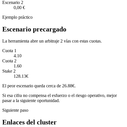
Escenario
2
0,00 €
Ejemplo práctico
Escenario precargado
La herramienta abre un arbitraje 2 vías con estas cuotas.
Cuota 1
4.10
Cuota 2
1.60
Stake 2
128.13€
El peor escenario queda cerca de 26.88€.
Si esa cifra no compensa el esfuerzo o el riesgo operativo, mejor
pasar a la siguiente oportunidad.
Siguiente paso
Enlaces del cluster