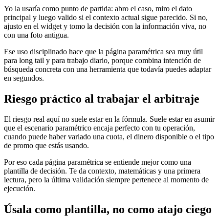
Yo la usaría como punto de partida: abro el caso, miro el dato
principal y luego valido si el contexto actual sigue parecido. Si no,
ajusto en el widget y tomo la decisión con la información viva, no
con una foto antigua.
Ese uso disciplinado hace que la página paramétrica sea muy útil
para long tail y para trabajo diario, porque combina intención de
búsqueda concreta con una herramienta que todavía puedes adaptar
en segundos.
Riesgo práctico al trabajar el arbitraje
El riesgo real aquí no suele estar en la fórmula. Suele estar en asumir
que el escenario paramétrico encaja perfecto con tu operación,
cuando puede haber variado una cuota, el dinero disponible o el tipo
de promo que estás usando.
Por eso cada página paramétrica se entiende mejor como una
plantilla de decisión. Te da contexto, matemáticas y una primera
lectura, pero la última validación siempre pertenece al momento de
ejecución.
Úsala como plantilla, no como atajo ciego