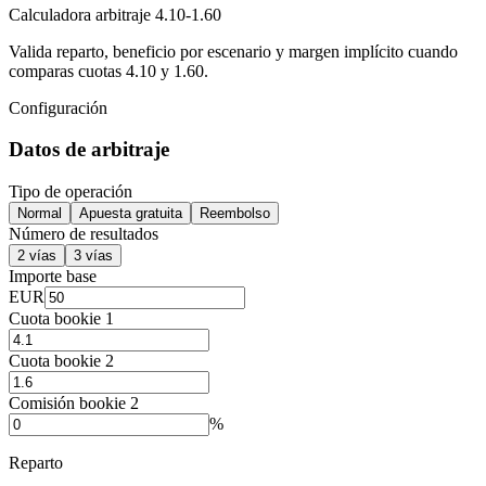
Calculadora arbitraje 4.10-1.60
Valida reparto, beneficio por escenario y margen implícito cuando
comparas cuotas 4.10 y 1.60.
Configuración
Datos de arbitraje
Tipo de operación
Normal
Apuesta gratuita
Reembolso
Número de resultados
2 vías
3 vías
Importe base
EUR
Cuota bookie 1
Cuota bookie 2
Comisión bookie 2
%
Reparto