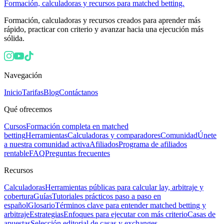
Formación, calculadoras y recursos para matched betting.
Formación, calculadoras y recursos creados para aprender más
rápido, practicar con criterio y avanzar hacia una ejecución más
sólida.
Navegación
Inicio
Tarifas
Blog
Contáctanos
Qué ofrecemos
Cursos
Formación completa en matched
betting
Herramientas
Calculadoras y comparadores
Comunidad
Únete
a nuestra comunidad activa
Afiliados
Programa de afiliados
rentable
FAQ
Preguntas frecuentes
Recursos
Calculadoras
Herramientas públicas para calcular lay, arbitraje y
cobertura
Guías
Tutoriales prácticos paso a paso en
español
Glosario
Términos clave para entender matched betting y
arbitraje
Estrategias
Enfoques para ejecutar con más criterio
Casas de
apuestas
Selección editorial de casas y exchanges