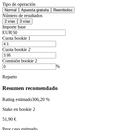
Tipo de operación
Normal
Apuesta gratuita
Reembolso
Número de resultados
2 vías
3 vías
Importe base
EUR
Cuota bookie 1
Cuota bookie 2
Comisión bookie 2
%
Reparto
Resumen recomendado
Rating estimado
306,20 %
Stake en bookie 2
51,90 €
Peor caso estimado