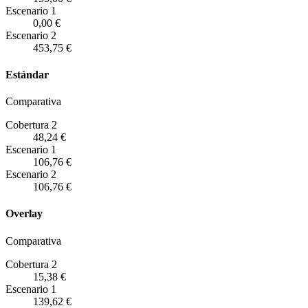
Escenario
1
0,00 €
Escenario
2
453,75 €
Estándar
Comparativa
Cobertura 2
48,24 €
Escenario
1
106,76 €
Escenario
2
106,76 €
Overlay
Comparativa
Cobertura 2
15,38 €
Escenario
1
139,62 €