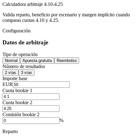
Calculadora arbitraje 4.10-4.25
Valida reparto, beneficio por escenario y margen implícito cuando
comparas cuotas 4.10 y 4.25.
Configuración
Datos de arbitraje
Tipo de operación
Normal
Apuesta gratuita
Reembolso
Número de resultados
2 vías
3 vías
Importe base
EUR
Cuota bookie 1
Cuota bookie 2
Comisión bookie 2
%
Reparto