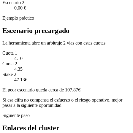
Escenario
2
0,00 €
Ejemplo práctico
Escenario precargado
La herramienta abre un arbitraje 2 vías con estas cuotas.
Cuota 1
4.10
Cuota 2
4.35
Stake 2
47.13€
El peor escenario queda cerca de 107.87€.
Si esa cifra no compensa el esfuerzo o el riesgo operativo, mejor
pasar a la siguiente oportunidad.
Siguiente paso
Enlaces del cluster