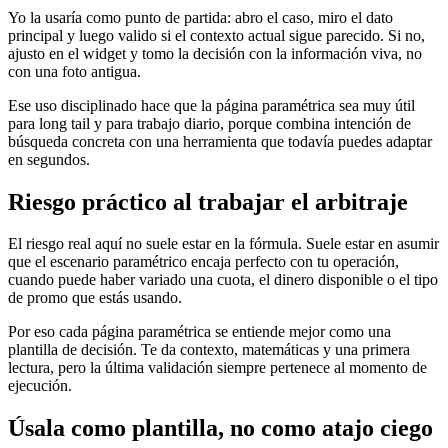
Yo la usaría como punto de partida: abro el caso, miro el dato
principal y luego valido si el contexto actual sigue parecido. Si no,
ajusto en el widget y tomo la decisión con la información viva, no
con una foto antigua.
Ese uso disciplinado hace que la página paramétrica sea muy útil
para long tail y para trabajo diario, porque combina intención de
búsqueda concreta con una herramienta que todavía puedes adaptar
en segundos.
Riesgo práctico al trabajar el arbitraje
El riesgo real aquí no suele estar en la fórmula. Suele estar en asumir
que el escenario paramétrico encaja perfecto con tu operación,
cuando puede haber variado una cuota, el dinero disponible o el tipo
de promo que estás usando.
Por eso cada página paramétrica se entiende mejor como una
plantilla de decisión. Te da contexto, matemáticas y una primera
lectura, pero la última validación siempre pertenece al momento de
ejecución.
Úsala como plantilla, no como atajo ciego