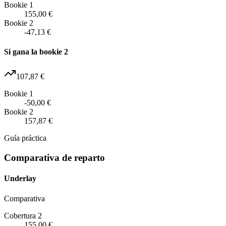
Bookie 1
155,00 €
Bookie 2
-47,13 €
Si gana la bookie 2
107,87 €
Bookie 1
-50,00 €
Bookie 2
157,87 €
Guía práctica
Comparativa de reparto
Underlay
Comparativa
Cobertura 2
155,00 €