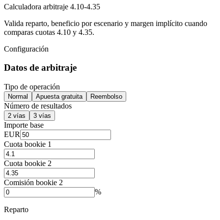
Calculadora arbitraje 4.10-4.35
Valida reparto, beneficio por escenario y margen implícito cuando
comparas cuotas 4.10 y 4.35.
Configuración
Datos de arbitraje
Tipo de operación
Normal
Apuesta gratuita
Reembolso
Número de resultados
2 vías
3 vías
Importe base
EUR
Cuota bookie 1
Cuota bookie 2
Comisión bookie 2
%
Reparto