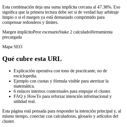
Esta combinación deja una suma implícita cercana al 47.38%. Eso
significa que la primera lectura debe ser si de verdad hay arbitraje
limpio o si el margen ya está demasiado comprimido para
compensar redondeos y límites.
Margen implícito
Peor escenario
Stake 2 calculado
Herramienta
precargada
Mapa SEO
Qué cubre esta URL
Explicación operativa con tono de practicante, no de
enciclopedia.
Ejemplo con cuotas y fórmula visible para aterrizar la
matemática.
6
enlaces internos contextuales para empujar el cluster.
FAQ y HowTo para reforzar intención informacional y
utilidad real.
Esta página está pensada para responder la intención principal y, al
mismo tiempo, conectar con calculadoras, glosario y artículos del
cluster.