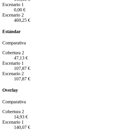
Escenario
1
0,00 €
Escenario
2
469,25 €
Estándar
Comparativa
Cobertura 2
47,13 €
Escenario
1
107,87 €
Escenario
2
107,87 €
Overlay
Comparativa
Cobertura 2
14,93 €
Escenario
1
140,07 €