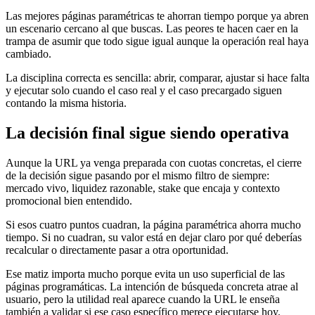
Las mejores páginas paramétricas te ahorran tiempo porque ya abren
un escenario cercano al que buscas. Las peores te hacen caer en la
trampa de asumir que todo sigue igual aunque la operación real haya
cambiado.
La disciplina correcta es sencilla: abrir, comparar, ajustar si hace falta
y ejecutar solo cuando el caso real y el caso precargado siguen
contando la misma historia.
La decisión final sigue siendo operativa
Aunque la URL ya venga preparada con cuotas concretas, el cierre
de la decisión sigue pasando por el mismo filtro de siempre:
mercado vivo, liquidez razonable, stake que encaja y contexto
promocional bien entendido.
Si esos cuatro puntos cuadran, la página paramétrica ahorra mucho
tiempo. Si no cuadran, su valor está en dejar claro por qué deberías
recalcular o directamente pasar a otra oportunidad.
Ese matiz importa mucho porque evita un uso superficial de las
páginas programáticas. La intención de búsqueda concreta atrae al
usuario, pero la utilidad real aparece cuando la URL le enseña
también a validar si ese caso específico merece ejecutarse hoy.