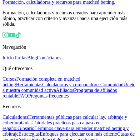
Formación, calculadoras y recursos para matched betting.
Formación, calculadoras y recursos creados para aprender más
rápido, practicar con criterio y avanzar hacia una ejecución más
sólida.
Navegación
Inicio
Tarifas
Blog
Contáctanos
Qué ofrecemos
Cursos
Formación completa en matched
betting
Herramientas
Calculadoras y comparadores
Comunidad
Únete
a nuestra comunidad activa
Afiliados
Programa de afiliados
rentable
FAQ
Preguntas frecuentes
Recursos
Calculadoras
Herramientas públicas para calcular lay, arbitraje y
cobertura
Guías
Tutoriales prácticos paso a paso en
español
Glosario
Términos clave para entender matched betting y
arbitraje
Estrategias
Enfoques para ejecutar con más criterio
Casas de
apuestas
Selección editorial de casas y exchanges